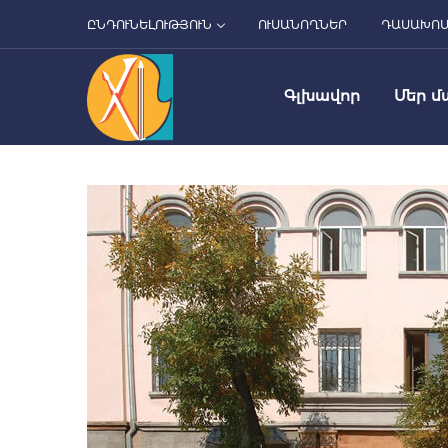
ԸՆԴՈՒՆԵԼՈՒԹՅՈՒՆ
ՈՒՍԱՆՈՂՆԵՐ
ԴԱՍԱԽՈ
Գլխավոր
Մեր մ