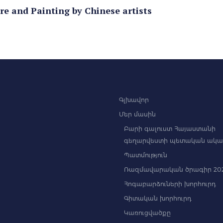
e and Painting by Chinese artists
Գլխավոր
Մեր մասին
Բարի գալուստ Հայաստանի
գեղարվեստի պետական ակա
Պատմություն
Ռազմավարական ծրագիր 202
Հոգաբարձուների խորհուրդ
Գիտական խորհուրդ
Կառուցվածքը