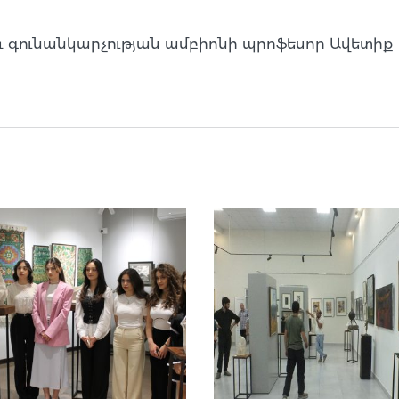
 գունանկարչության ամբիոնի պրոֆեսոր Ավետիք Ա