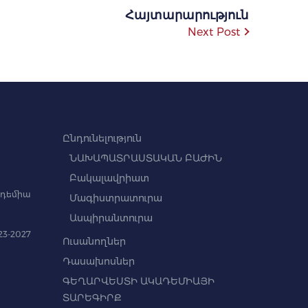
Հայտարարություն
Next Post
Ընդունելություն
ՆԱԽԱՊԱՏՐԱՍՏԱԿԱՆ ԲԱԺԻՆ
Բակալավրիատ
դեմիա
Մագիստրատուրա
Ասպիրանտուրա
3-2027
Ուսանողներ
Դասախոսներ
ԳԵՂԱՐՎԵՍՏԻ ԱԿԱԴԵՄԻԱՅԻ
ՏԱՐԵԳԻՐՔ