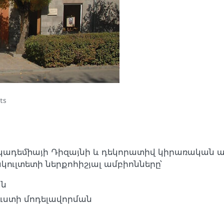
ts
դեմիայի Դիզայնի և դեկորատիվ կիրառական ա
կուլտետի ներքոհիշյալ ամբիոնները՝
ան
ւստի մոդելավորման