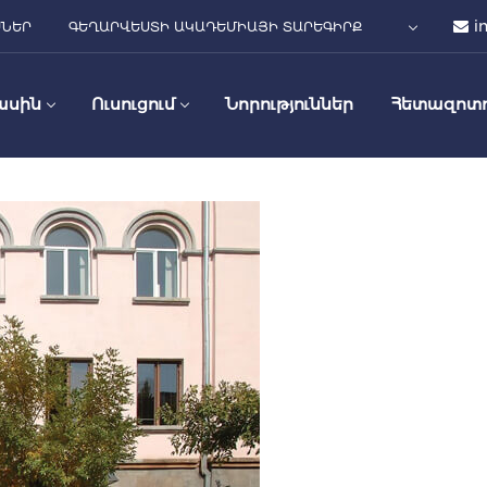
i
ՍՆԵՐ
ԳԵՂԱՐՎԵՍՏԻ ԱԿԱԴԵՄԻԱՅԻ ՏԱՐԵԳԻՐՔ
ասին
Ուսուցում
Նորություններ
Հետազոտո