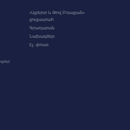
«Ալբերտ և Թով Բոյաջյան»
ցուցասրահ
Գրադարան
Նախագծեր
Էլ․ փոստ
գրեր