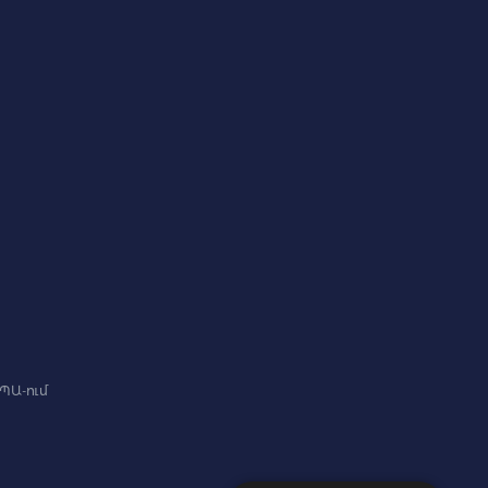
ԳՊԱ-ում