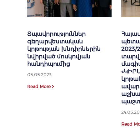
Տպավորություններ
Հայա
գեղարվեստական
պետա
կրթության խնդիրներին
2023/
նվիրված մոսկովյան
տարվ
հանդիպումից
մագի
«ԿԻՐ
05.05.2023
կրթա
ավար
Read More
աշխա
պաշտ
24.05.20
Read Mo