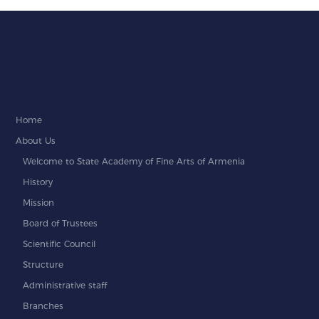
Home
About Us
Welcome to State Academy of Fine Arts of Armenia
History
Mission
Board of Trustees
Scientific Council
Structure
Administrative staff
Branches