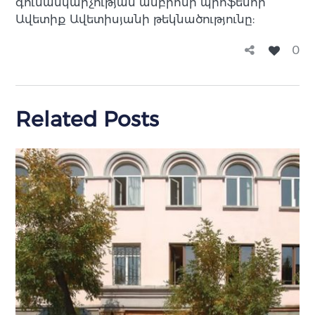
գունանկարչության ամբիոնի պրոֆեսոր
Ավետիք Ավետիսյանի թեկնածությունը:
0
Related Posts