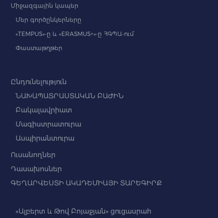
Միջազգային կապեր
Մեր գործընկերները
«TEMPUS»-ը և «ERASMUS+»-ը ՀԳՊԱ-ում
Փաստաթղթեր
Ընդունելություն
ՆԱԽԱՊԱՏՐԱՍՏԱԿԱՆ ԲԱԺԻՆ
Բակալավրիատ
Մագիստրատուրա
Ասպիրանտուրա
Ուսանողներ
Դասախոսներ
ԳԵՂԱՐՎԵՍՏԻ ԱԿԱԴԵՄԻԱՅԻ ՏԱՐԵԳԻՐՔ
«Ալբերտ և Թով Բոյաջյան» ցուցասրահ