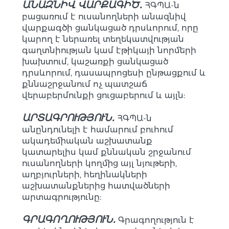
ԱՆԱԶՆԻՎ ՎԱՐՔԱԳԻԾ․
ՀԳՊԱ-ն
բացառում է ուսանողների անազնիվ
վարքագծի ցանկացած դրսևորում, որը
կարող է ներառել տեղեկատվության
գաղտնիության կամ էթիկայի նորմերի
խախտում, կաշառքի ցանկացած
դրսևորում, դասապրոցեսի ընթացքում և
քննաշրջանում ոչ պատշաճ
վերաբերմունքի ցուցաբերում և այլն:
ԱՐՏԱԳՐՈՒԹՅՈՒՆ․
ՀԳՊԱ-ն
անընդունելի է համարում բուհում
ակադեմիական աշխատանք
կատարելիս կամ քննական շրջանում
ուսանողների կողմից այլ նյութերի,
աղբյուրների, հեղինակների
աշխատանքներից հատվածների
արտագրությունը:
ԳՐԱԳՈՂՈՒԹՅՈՒՆ․
Գրագողություն է