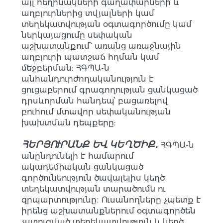
այլ հեղինակների գաղափարների և
աղբյուրներից տվյալների կամ
տեղեկատվության օգտագործումը կամ
ներկայացումը սեփական
աշխատանքում՝ առանց առաջնային
աղբյուրի պատշաճ հղման կամ
մեջբերման: ՀԳՊԱ-ն
անհանդուրժողականություն է
ցուցաբերում գրագողության ցանկացած
դրսևորման հանդեպ՝ բացառելով
բուհում մտավոր սեփականության
խախտման դեպքերը:
ՀԵՐՅՈՒՐԱՆՔ ԵՎ ԿԵՂԾԻՔ․
ՀԳՊԱ-ն
անընդունելի է համարում
ակադեմիական ցանկացած
գործունեություն ծավալելիս կեղծ
տեղեկատվության տարածումն ու
զրպարտությունը։ Ուսանողները չպետք է
իրենց աշխատանքներում օգտագործեն
չստուգված տեղեկատվություն և կեղծ