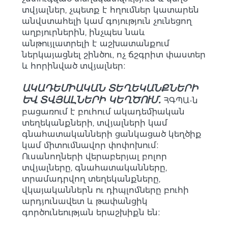
տվյալներ, չպետք է հղումներ կատարեն
անվստահելի կամ գոյություն չունեցող
աղբյուրներին, ինչպես նաև
անթույլատրելի է աշխատանքում
ներկայացնել շինծու, ոչ ճշգրիտ փաստեր
և հորինված տվյալներ։
ԱԿԱԴԵՄԻԱԿԱՆ ՏԵՂԵԿԱՆՔՆԵՐԻ
ԵՎ ՏՎՅԱԼՆԵՐԻ ԿԵՂԾՈՒՄ․
ՀԳՊԱ-ն
բացառում է բուհում ակադեմիական
տեղեկանքների, տվյալների կամ
գնահատականների ցանկացած կեղծիք
կամ միտումնավոր փոփոխում։
Ուսանողների վերաբերյալ բոլոր
տվյալները, գնահատականները,
տրամադրվող տեղեկանքները,
վկայականներն ու դիպլոմները բուհի
արդյունավետ և թափանցիկ
գործունեության երաշխիքն են։