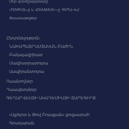
Մեր գործընկերները
«TEMPUS»-ը և «ERASMUS+»-ը ՀԳՊԱ-ում
Փաստաթղթեր
Ընդունելություն
ՆԱԽԱՊԱՏՐԱՍՏԱԿԱՆ ԲԱԺԻՆ
Բակալավրիատ
Մագիստրատուրա
Ասպիրանտուրա
Ուսանողներ
Դասախոսներ
ԳԵՂԱՐՎԵՍՏԻ ԱԿԱԴԵՄԻԱՅԻ ՏԱՐԵԳԻՐՔ
«Ալբերտ և Թով Բոյաջյան» ցուցասրահ
Գրադարան