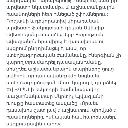
մարդկային հարաբերություններում, նաև իր
արվեստի նկատմամբ», և՝ աշխատանքային,
ուսանողների հետ ունեցած շփումներում։
Դիզայնի և դեկորատիվ կիրառական
արվեստի ֆակուլտետի դեկան Ավետիք
Ավետիսյանը պատմեց, երբ Հարություն
Ավագյանին հրավիրել է դասախոսելու,
սկզբում ընդդիմացել է, ասել, որ
ստեղծագործական ժամանակը, էներգիան չի
կարող տրամադրել դասավանդմանը,
մինչդեռ աշխատանքային տարիները ցույց
տվեցին, որ դասավանդումը նույնպես
ստեղծագործության մաս կարող է դարձնել։
Եվ ՀԳՊԱ-ի ռեկտորի ժամանակավոր
պաշտոնակատար Մկրտիչ Այվազյանի
խոսքը հաստատեց ասվածը. «Որպես
դասախոս շատ լավ է աշխատում, սիրված է
ուսանողներից, իսկական հայ, հայրենասեր,
սկզբունքային մարդ»։