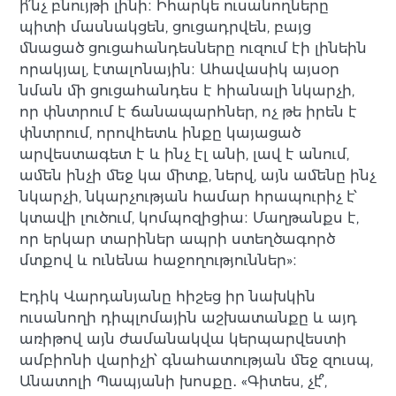
ի՞նչ բնույթի լինի։ Իհարկե ուսանողները
պիտի մասնակցեն, ցուցադրվեն, բայց
մնացած ցուցահանդեսները ուզում էի լինեին
որակյալ, էտալոնային։ Ահավասիկ այսօր
նման մի ցուցահանդես է հիանալի նկարչի,
որ փնտրում է ճանապարհներ, ոչ թե իրեն է
փնտրում, որովհետև ինքը կայացած
արվեստագետ է և ինչ էլ անի, լավ է անում,
ամեն ինչի մեջ կա միտք, ներվ, այն ամենը ինչ
նկարչի, նկարչության համար հրապուրիչ է՝
կտավի լուծում, կոմպոզիցիա։ Մաղթանքս է,
որ երկար տարիներ ապրի ստեղծագործ
մտքով և ունենա հաջողություններ»։
Էդիկ Վարդանյանը հիշեց իր նախկին
ուսանողի դիպլոմային աշխատանքը և այդ
առիթով այն ժամանակվա կերպարվեստի
ամբիոնի վարիչի՝ գնահատության մեջ զուսպ,
Անատոլի Պապյանի խոսքը․ «Գիտես, չէ՞,