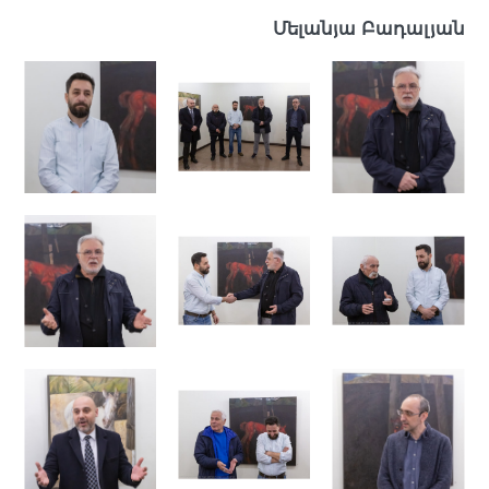
Մելանյա Բադալյան