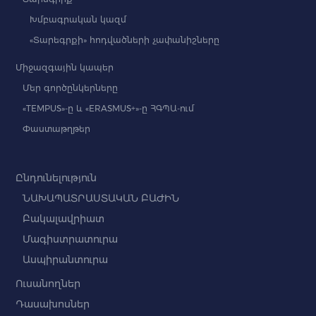
Խմբագրական կազմ
«Տարեգրքի» հոդվածների չափանիշները
Միջազգային կապեր
Մեր գործընկերները
«TEMPUS»-ը և «ERASMUS+»-ը ՀԳՊԱ-ում
Փաստաթղթեր
Ընդունելություն
ՆԱԽԱՊԱՏՐԱՍՏԱԿԱՆ ԲԱԺԻՆ
Բակալավրիատ
Մագիստրատուրա
Ասպիրանտուրա
Ուսանողներ
Դասախոսներ