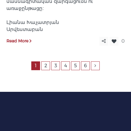
մասնագիտական զարգացումն ու
առաջընթացը։
Լիանա Խաչատրյան
Արվեստաբան
Read More
0
1
2
3
4
5
6