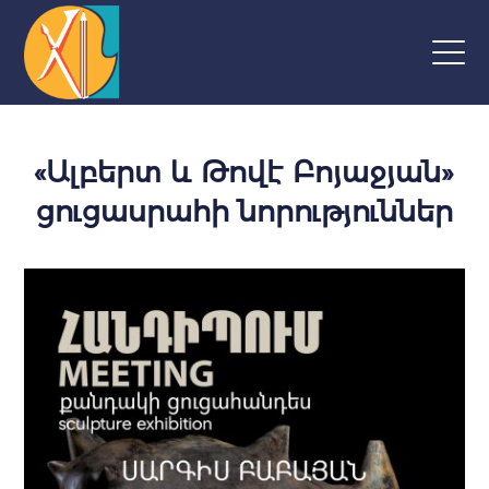
«Ալբերտ և Թովէ Բոյաջյան»
ցուցասրահի նորություններ