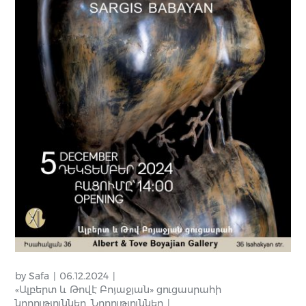
by
Safa
06.12.2024
«Ալբերտ և Թովէ Բոյաջյան» ցուցասրահի
նորություններ
,
Նորություններ