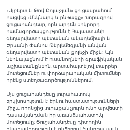
«Ալբերտ և Թով Բոյաջյան» ցուցասրահում
բացվեց «Մեկնարկ և ընթացք» խորագրով
ցուցահանդեսը, որն արդեն երկրորդ
համագործակցությունն է Հայաստանի
գեղարվեստի պետական ակադեմիայի և
Երևանի Փանոս Թերլեմեզյանի անվան
գեղարվեստի պետական քոլեջի միջև։ Այն
ներկայացնում է ուսանողների գրաֆիկական
աշխատանքներն, արտահայտելով տարբեր
մոտեցումներ ու փորձարարական միտումներ
իրենց ստեղծագործություններում:
Այս ցուցահանդեսը յուրահատուկ
երկխոսություն է երկու հաստատությունների
միջև, որոնցից յուրաքանչյուրն ունի արվեստի
դասավանդման իր առանձնահատուկ
մոտեցումը: Ցուցահանդեսը դիտողին
հնարավորություն է ընձեռում ծանոթանալ և