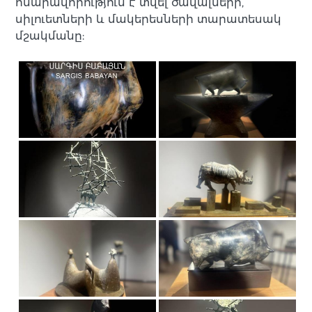
հնարավորություն է տվել ծավալների,
սիլուետների և մակերեսների տարատեսակ
մշակմանը: