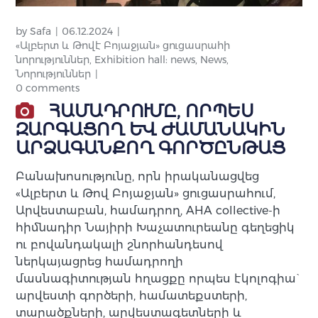
by
Safa
06.12.2024
«Ալբերտ և Թովէ Բոյաջյան» ցուցասրահի
նորություններ
,
Exhibition hall: news
,
News
,
Նորություններ
0 comments
ՀԱՄԱԴՐՈՒՄԸ, ՈՐՊԵՍ
ԶԱՐԳԱՑՈՂ ԵՎ ԺԱՄԱՆԱԿԻՆ
ԱՐՁԱԳԱՆՔՈՂ ԳՈՐԾԸՆԹԱՑ
Բանախոսությունը, որն իրականացվեց
«Ալբերտ և Թով Բոյաջյան» ցուցասրահում,
Արվեստաբան, համադրող, AHA collective-ի
հիմնադիր Նայիրի Խաչատուրեանը գեղեցիկ
ու բովանդակալի շնորհանդեսով
ներկայացրեց համադրողի
մասնագիտության հղացքը որպես էկոլոգիա`
արվեստի գործերի, համատեքստերի,
տարածքների, արվեստագետների և