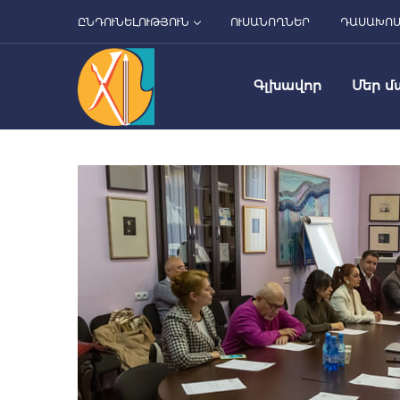
ԸՆԴՈՒՆԵԼՈՒԹՅՈՒՆ
ՈՒՍԱՆՈՂՆԵՐ
ԴԱՍԱԽՈ
Գլխավոր
Մեր մ