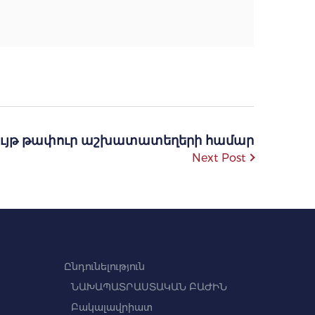
ցույթ թափուր աշխատատեղերի համար
Next Post
Ընդունելություն
ՆԱԽԱՊԱՏՐԱՍՏԱԿԱՆ ԲԱԺԻՆ
Բակալավրիատ