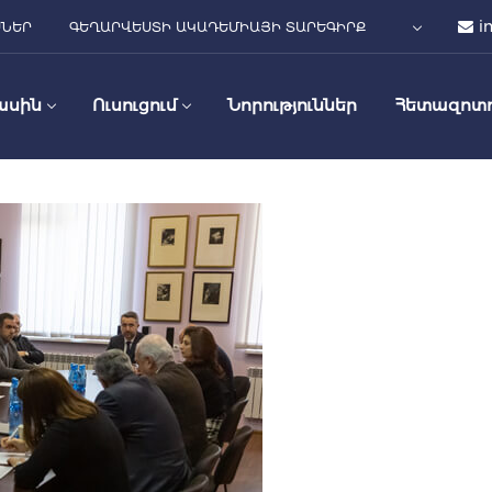
i
ՍՆԵՐ
ԳԵՂԱՐՎԵՍՏԻ ԱԿԱԴԵՄԻԱՅԻ ՏԱՐԵԳԻՐՔ
ասին
Ուսուցում
Նորություններ
Հետազոտո