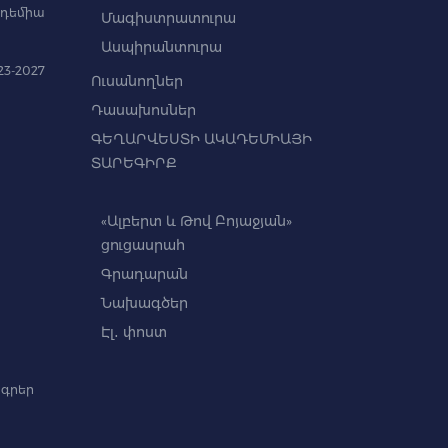
դեմիա
Մագիստրատուրա
Ասպիրանտուրա
3-2027
Ուսանողներ
Դասախոսներ
ԳԵՂԱՐՎԵՍՏԻ ԱԿԱԴԵՄԻԱՅԻ
ՏԱՐԵԳԻՐՔ
«Ալբերտ և Թով Բոյաջյան»
ցուցասրահ
Գրադարան
Նախագծեր
Էլ․ փոստ
գրեր