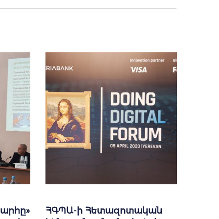
արհը»
ՀԳՊԱ-ի Հետազոտական