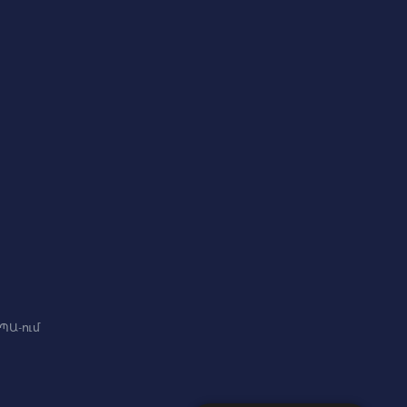
ԳՊԱ-ում