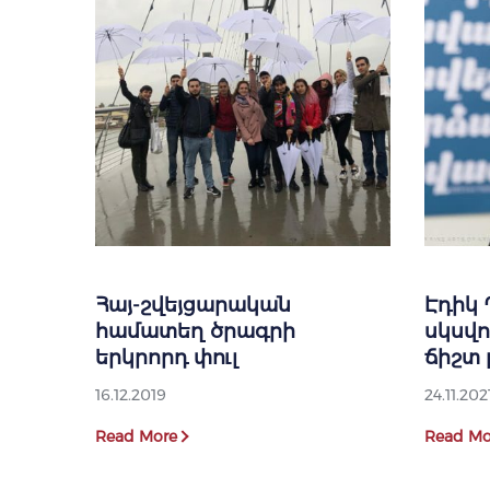
Հայ-շվեյցարական
Էդիկ 
համատեղ ծրագրի
սկսվ
երկրորդ փուլ
ճիշտ 
16.12.2019
24.11.202
Read More
Read Mo