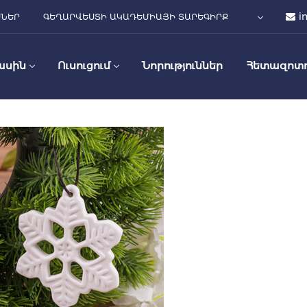
i
ՍՆԵՐ
ԳԵՂԱՐՎԵՍՏԻ ԱԿԱԴԵՄԻԱՅԻ ՏԱՐԵԳԻՐՔ
ասին
Ուսուցում
Նորություններ
Հետազոտո