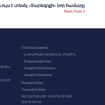
Լույս է տեսել «Տարեգրքի» նոր համարը
Next Post
Ընդունելություն
ՆԱԽԱՊԱՏՐԱՍՏԱԿԱՆ ԲԱԺԻՆ
Բակալավրիատ
դեմիա
Մագիստրատուրա
Ասպիրանտուրա
3-2027
Ուսանողներ
Դասախոսներ
ԳԵՂԱՐՎԵՍՏԻ ԱԿԱԴԵՄԻԱՅԻ
ՏԱՐԵԳԻՐՔ