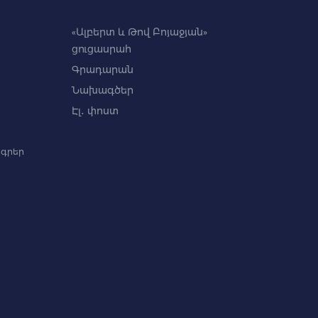
«Ալբերտ և Թով Բոյաջյան»
ցուցասրահ
Գրադարան
Նախագծեր
Էլ․ փոստ
գրեր