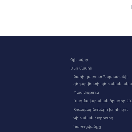
Գլխավոր
Մեր մասին
Բարի գալուստ Հայաստանի
գեղարվեստի պետական ակա
Պատմություն
Ռազմավարական ծրագիր 202
Հոգաբարձուների խորհուրդ
Գիտական խորհուրդ
Կառուցվածքը