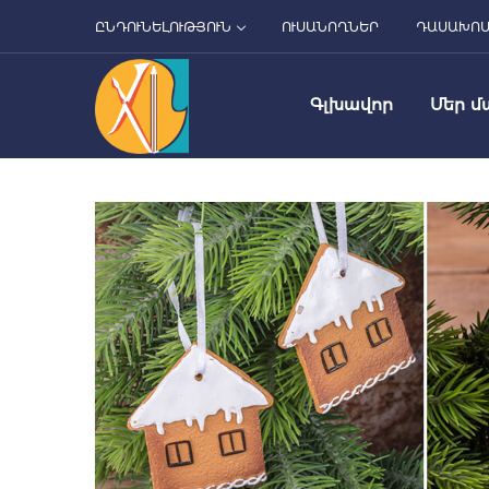
ԸՆԴՈՒՆԵԼՈՒԹՅՈՒՆ
ՈՒՍԱՆՈՂՆԵՐ
ԴԱՍԱԽՈ
Գլխավոր
Մեր մ