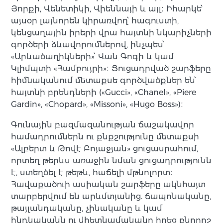
Յորքի, Վենետիկի, Վիեննայի և այլ։ Իհարկե՝
այսօր լայնորեն կիրառվող՝ հագուստի,
կենցաղային իրերի վրա հայտնի նկարիչների
գործերի ձևավորումներով, ինչպես՝
«Արևածաղիկների»՝ Վան Գոգի և կամ
Կլիմպտի «Համբույրի»։ Ցուցադրված շարֆերը
հիմնականում մետաքսե գործվածքներ են՝
հայտնի բրենդների («Gucci», «Chanel», «Piere
Gardin», «Chopard», «Missoni», «Hugo Boss»)։
Գունային բազմազանության ճաշակավոր
համադրումներն ու քնքշությունը մետաքսի
«Ալբերտ և Թովէ Բոյաջյան» ցուցասրահում,
որտեղ թերևս առաջին նման ցուցադրությունն
է, ստեղծել է թեթև, հաճելի մթնոլորտ։
Հավաքածուի ասիական շարֆերը ակնհայտ
տարբերվում են արևմտյանից. ճապոնականը,
թայլանդականը, չինականը և կամ
հնդկականն ու վիետնամականը իրեց բնորոշ