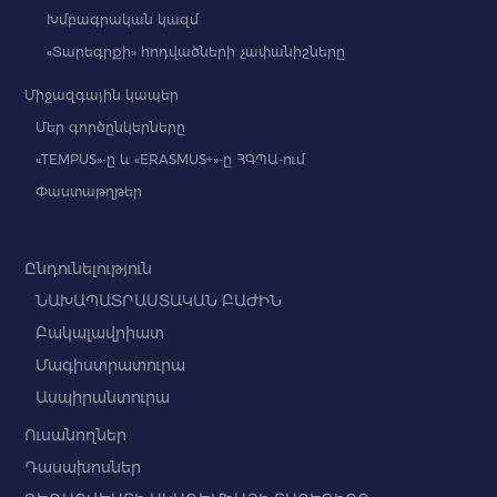
Խմբագրական կազմ
«Տարեգրքի» հոդվածների չափանիշները
Միջազգային կապեր
Մեր գործընկերները
«TEMPUS»-ը և «ERASMUS+»-ը ՀԳՊԱ-ում
Փաստաթղթեր
Ընդունելություն
ՆԱԽԱՊԱՏՐԱՍՏԱԿԱՆ ԲԱԺԻՆ
Բակալավրիատ
Մագիստրատուրա
Ասպիրանտուրա
Ուսանողներ
Դասախոսներ