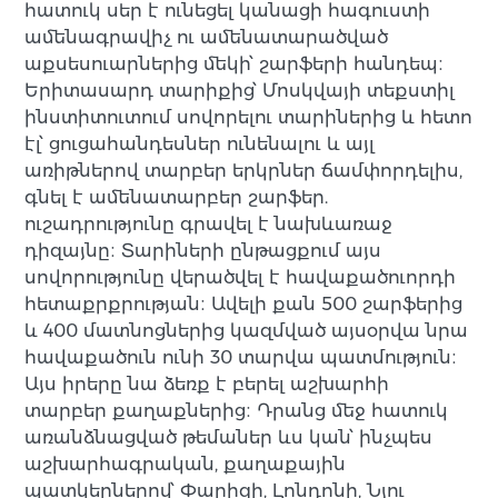
հատուկ սեր է ունեցել կանացի հագուստի
ամենագրավիչ ու ամենատարածված
աքսեսուարներից մեկի՝ շարֆերի հանդեպ։
Երիտասարդ տարիքից՝ Մոսկվայի տեքստիլ
ինստիտուտում սովորելու տարիներից և հետո
էլ՝ ցուցահանդեսներ ունենալու և այլ
առիթներով տարբեր երկրներ ճամփորդելիս,
գնել է ամենատարբեր շարֆեր.
ուշադրությունը գրավել է նախևառաջ
դիզայնը։ Տարիների ընթացքում այս
սովորությունը վերածվել է հավաքածուորդի
հետաքրքրության։ Ավելի քան 500 շարֆերից
և 400 մատնոցներից կազմված այսօրվա նրա
հավաքածուն ունի 30 տարվա պատմություն։
Այս իրերը նա ձեռք է բերել աշխարհի
տարբեր քաղաքներից։ Դրանց մեջ հատուկ
առանձնացված թեմաներ ևս կան՝ ինչպես
աշխարհագրական, քաղաքային
պատկերներով՝ Փարիզի, Լոնդոնի, Նյու