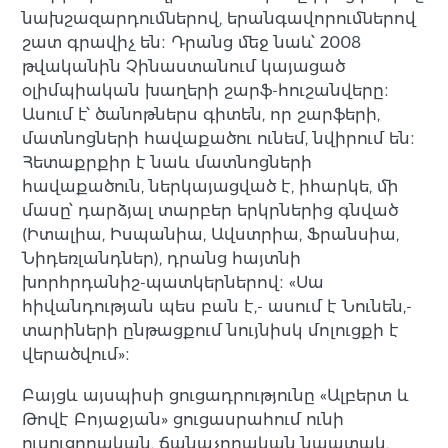
նախշազարդումներով, երանգավորումներով
շատ գրավիչ են։ Դրանց մեջ նաև՝ 2008
թվականին Չինաստանում կայացած
օլիմպիական խաղերի շարֆ-հուշանվերը։
Ասում է՝ ծանոթներս գիտեն, որ շարֆերի,
մատնոցների հավաքածու ունեմ, նվիրում են։
Հետաքրքիր է նաև մատնոցների
հավաքածուն, ներկայացված է, իհարկե, մի
մասը՝ դարձյալ տարբեր երկրներից գնված
(Իտալիա, Իսպանիա, Ավստրիա, Ֆրանսիա,
Նիդեռլանդներ), դրանց հայտնի
խորհրդանիշ-պատկերներով։ «Սա
հիվանդության պես բան է,- ասում է Նունեն,-
տարիների ընթացքում նույնիսկ մոլուցքի է
վերածվում»։
Բայցև այսպիսի ցուցադրությունը «Ալբերտ և
Թովէ Բոյաջյան» ցուցասրահում ունի
ուսուցողական, ճանաչողական նպատակ,