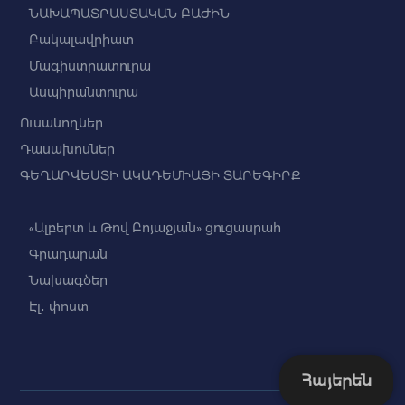
ՆԱԽԱՊԱՏՐԱՍՏԱԿԱՆ ԲԱԺԻՆ
Բակալավրիատ
Մագիստրատուրա
Ասպիրանտուրա
Ուսանողներ
Դասախոսներ
ԳԵՂԱՐՎԵՍՏԻ ԱԿԱԴԵՄԻԱՅԻ ՏԱՐԵԳԻՐՔ
«Ալբերտ և Թով Բոյաջյան» ցուցասրահ
Գրադարան
Նախագծեր
Էլ․ փոստ
Հայերեն