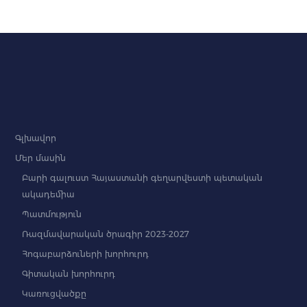
Գլխավոր
Մեր մասին
Բարի գալուստ Հայաստանի գեղարվեստի պետական
ակադեմիա
Պատմություն
Ռազմավարական ծրագիր 2023-2027
Հոգաբարձուների խորհուրդ
Գիտական խորհուրդ
Կառուցվածքը