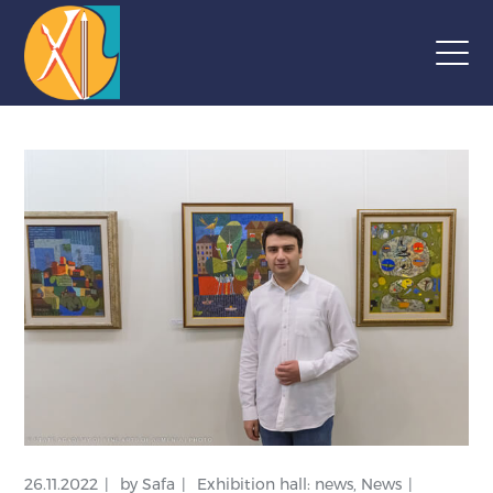
26.11.2022
by
Safa
Exhibition hall: news
,
News