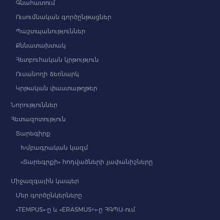
Գնահատում
Ուսումնական գործընթացներ
Պաշտպանություններ
Քննատախտակ
Հետբուհական կրթություն
Ուսանողի ձեռնարկ
Կրթական փաստաթղթեր
Նորություններ
Հետազոտություն
Տարեգիրք
Խմբագրական կազմ
«Տարեգրքի» հոդվածների չափանիշները
Միջազգային կապեր
Մեր գործընկերները
«TEMPUS»-ը և «ERASMUS+»-ը ՀԳՊԱ-ում