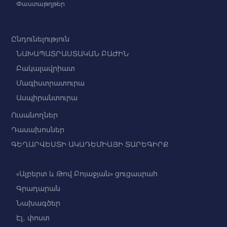
Փաստաթղթեր
Ընդունելություն
ՆԱԽԱՊԱՏՐԱՍՏԱԿԱՆ ԲԱԺԻՆ
Բակալավրիատ
Մագիստրատուրա
Ասպիրանտուրա
Ուսանողներ
Դասախոսներ
ԳԵՂԱՐՎԵՍՏԻ ԱԿԱԴԵՄԻԱՅԻ ՏԱՐԵԳԻՐՔ
«Ալբերտ և Թով Բոյաջյան» ցուցասրահ
Գրադարան
Նախագծեր
Էլ․ փոստ