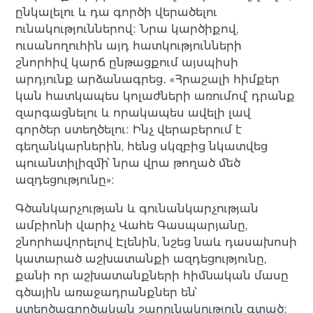
ընկալելու և դա գործի վերածելու
ունակություններով։ Նրա կարծիքով,
ուսանողուհին այդ հատկությունների
շնորհիվ կարճ ընթացքում այսպիսի
արդյունք արձանագրեց․ «Հրաշալի հիմքեր
կան հատկապես կոլաժների առումով՝ դրանք
զարգացնելու և որակապես ավելի լավ
գործեր ստեղծելու։ Ինչ վերաբերում է
գեղանկարներին, հենց սկզբից նկատվեց
պուանտիլիզմի՝ նրա վրա թողած մեծ
ազդեցությունը»։
Գծանկարչության և գունանկարչության
ամբիոնի վարիչ Վահե Գասպարյանը,
շնորհավորելով Էլենին, նշեց նաև դասախոսի
կատարած աշխատանքի ազդեցությունը,
քանի որ աշխատանքների հիմնական մասը
գծային առաջադրանքներ են՝
ստեղծագործական շարունակություն գտած։