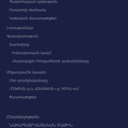
Հետբուհական կրթություն
Ուսանողի ձեռնարկ
Կրթական փաստաթղթեր
Նորություններ
Հետազոտություն
Տարեգիրք
Խմբագրական կազմ
«Տարեգրքի» հոդվածների չափանիշները
Միջազգային կապեր
Մեր գործընկերները
«TEMPUS»-ը և «ERASMUS+»-ը ՀԳՊԱ-ում
Փաստաթղթեր
Ընդունելություն
ՆԱԽԱՊԱՏՐԱՍՏԱԿԱՆ ԲԱԺԻՆ