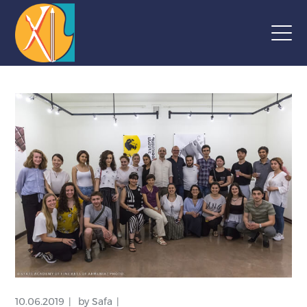
10.06.2019
by
Safa