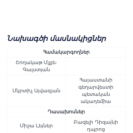
Նախագծի մասնակիցներ
Համակարգողներ
Շողակաթ Մլքե-
Գալստյան
Հայաստանի
գեղարվեստի
Մկրտիչ Այվազյան
պետական
ակադեմիա
Դասախոսներ
Բազելի Դիզայնի
Միշա Լեյներ
դպրոց