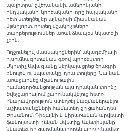
պալիտրա՝ շվեդականի, ամերիկյանի,
հնդկականի, կորեականի, որը հայկականի
հետ ստեղծել էր այնպիսի միասնական
մթնոլորտ, որտեղ մշակույթների
տարբերություններ առանձնապես նկատելի
չէին:
Ողջունելով մասնակիցներին՝ ակադեմիայի
ուսումնագիտական գծով պրոռեկտոր
Մկրտիչ Այվազյանը ներկայացրեց ծրագրի
բնույթն ու նպատակը, դրա փուլերը: Նա նաև
առաջարկեց մշակութային
համագործակցության այս դրական փորձը
Շվեյցարիայում շարունակվելուց հետո,
հնարավորություն ստեղծել կազմակերպելու
աշխատանքների համատեղ ցուցահանդես
Երևանում: Դիզայնի և կիրառական արվեստի
ֆակուլտետի դեկան Ավետիք Ավետիսյանը
նկատեց, որ զարմանալիորեն արդյունավետ