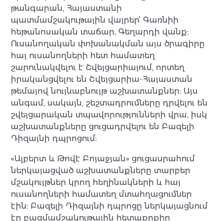
թանգարան, Հայաստանի
պատմամշակութային վայրեր՝ Գառնիի
հեթանոսական տաճար, Գեղարդի վանք:
Ուսանողական փոխանակման այս ծրագիրը
հայ ուսանողների հետ համատեղ
շարունակվելու է Շվեյցարիայում, որտեղ
իրականցվելու են Շվեյցարիա-Հայաստան
թեմայով նույնաբնույթ աշխատանքներ: Այս
անգամ, սակայն, շեշտադրումները դրվելու են
շվեյցարական տպավորությունների վրա, իսկ
աշխատանքները ցուցադրվելու են Բազելի
Դիզայնի դպրոցում:
«Ալբերտ և Թովէ Բոյաջյան» ցուցասրահում
ներկայացված աշխատանքները տարբեր
մշակույթներ կրող հեղինակների և հայ
ուսանողների համատեղ մտահղացումներ
էին: Բազելի Դիզայնի դպրոցը ներկայացնում
էր բազմամշակութային հետաքրքիր