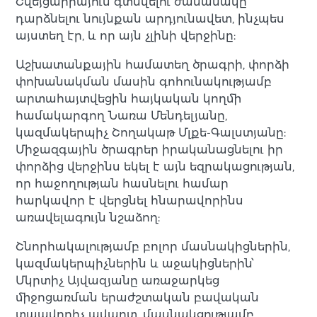
Շվեյցարիայում գտնվելու ժամանակը
դարձնելու նույնքան արդյունավետ, ինչպես
այստեղ էր, և որ այն չլինի վերջինը:
Աշխատանքային համատեղ ծրագրի, փորձի
փոխանակման մասին գոհունակությամբ
արտահայտվեցին հայկական կողմի
համակարգող Նառա Մենդելյանը,
կազմակերպիչ Շողակաթ Մլքե-Գալստյանը:
Միջազգային ծրագրեր իրականացնելու իր
փորձից վերջինս եկել է այն եզրակացության,
որ հաջողության հասնելու համար
հարկավոր է վերցնել հնարավորինս
առավելագույն նշաձող:
Շնորհակալությամբ բոլոր մասնակիցներին,
կազմակերպիչներին և աջակիցներին՝
Մկրտիչ Այվազյանը առաջարկեց
միջոցառման երաժշտական բավական
տպավորիչ ավարտ, մասնակցությամբ