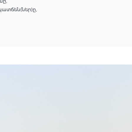
նը,
ատճեն(ներ)ը,