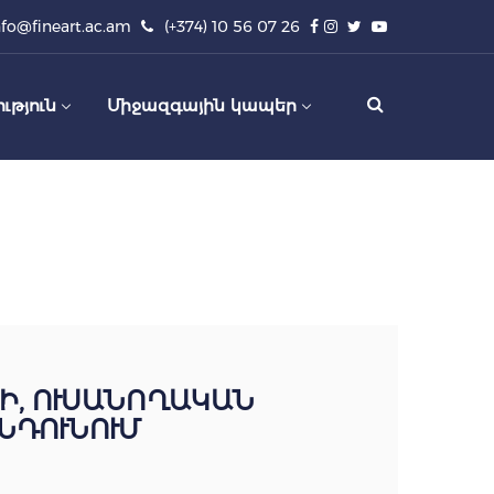
nfo@fineart.ac.am
(+374) 10 56 07 26
ւթյուն
Միջազգային կապեր
Ի, ՈՒՍԱՆՈՂԱԿԱՆ
ՆԴՈՒՆՈՒՄ