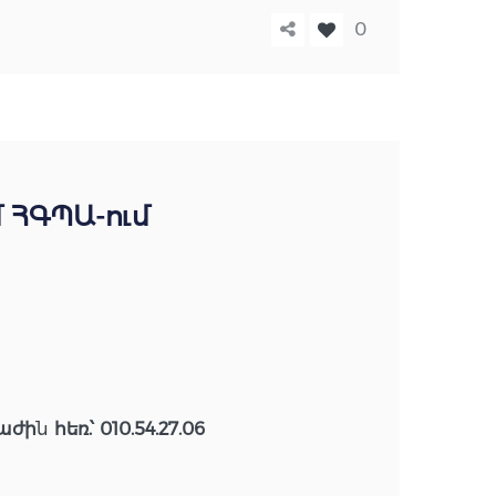
0
 ՀԳՊԱ-ում
բաժի
ն
հեռ.՝ 010.54.27.06