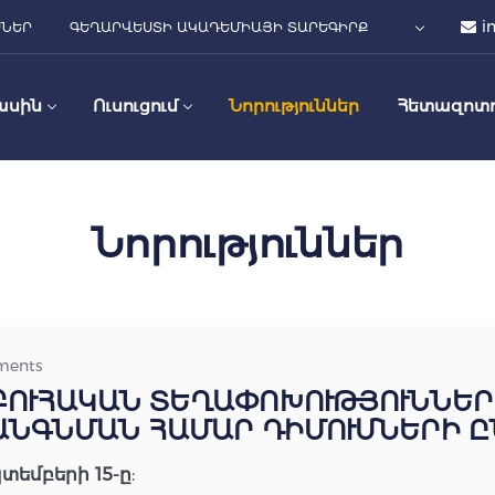
i
ՍՆԵՐ
ԳԵՂԱՐՎԵՍՏԻ ԱԿԱԴԵՄԻԱՅԻ ՏԱՐԵԳԻՐՔ
ասին
Ուսուցում
Նորություններ
Հետազոտո
Նորություններ
ments
ՐԲՈՒՀԱԿԱՆ ՏԵՂԱՓՈԽՈՒԹՅՈՒՆՆԵՐ
ԱՆԳՆՄԱՆ ՀԱՄԱՐ ԴԻՄՈՒՄՆԵՐԻ Ը
տեմբերի 15-ը
: