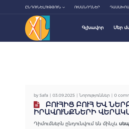
ԸՆԴՈՒՆԵԼՈՒԹՅՈՒՆ
ՈՒՍԱՆՈՂՆԵՐ
ԴԱՍԱԽՈ
Գլխավոր
Մեր մ
by
Safa
03.09.2025
Նորություններ
0 com
ԲՈՒՀԻՑ ԲՈՒՀ ԵՎ ՆԵ
ԻՐԱՎՈՒՆՔՆԵՐԻ ՎԵՐԱԿ
Դիմումներն ընդունվում են մինչև
սեպ