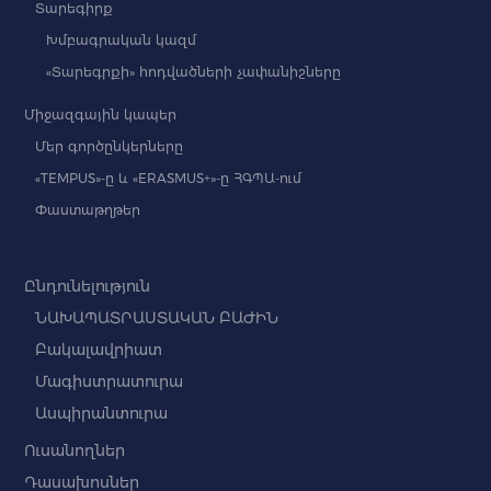
Տարեգիրք
Խմբագրական կազմ
«Տարեգրքի» հոդվածների չափանիշները
Միջազգային կապեր
Մեր գործընկերները
«TEMPUS»-ը և «ERASMUS+»-ը ՀԳՊԱ-ում
Փաստաթղթեր
Ընդունելություն
ՆԱԽԱՊԱՏՐԱՍՏԱԿԱՆ ԲԱԺԻՆ
Բակալավրիատ
Մագիստրատուրա
Ասպիրանտուրա
Ուսանողներ
Դասախոսներ