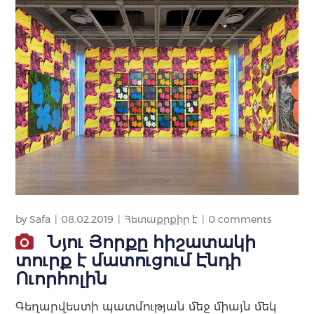
by
Safa
08.02.2019
Հետաքրքիր է
0 comments
Նյու Յորքը հիշատակի
տուրք է մատուցում Էնդի
Ուորհոլին
Գեղարվեստի պատմության մեջ միայն մեկ