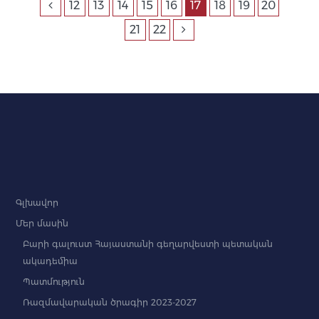
12
13
14
15
16
17
18
19
20
21
22
Գլխավոր
Մեր մասին
Բարի գալուստ Հայաստանի գեղարվեստի պետական
ակադեմիա
Պատմություն
Ռազմավարական ծրագիր 2023-2027