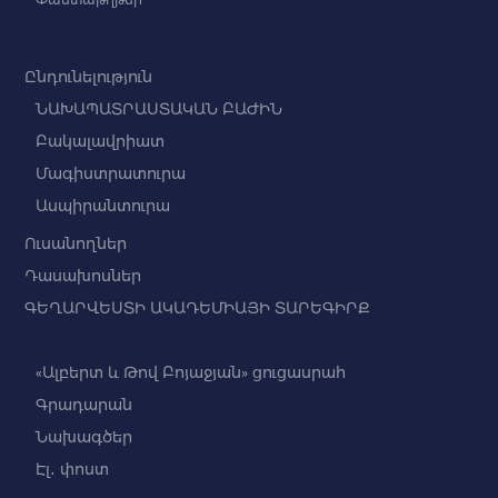
Ընդունելություն
ՆԱԽԱՊԱՏՐԱՍՏԱԿԱՆ ԲԱԺԻՆ
Բակալավրիատ
Մագիստրատուրա
Ասպիրանտուրա
Ուսանողներ
Դասախոսներ
ԳԵՂԱՐՎԵՍՏԻ ԱԿԱԴԵՄԻԱՅԻ ՏԱՐԵԳԻՐՔ
«Ալբերտ և Թով Բոյաջյան» ցուցասրահ
Գրադարան
Նախագծեր
Էլ․ փոստ