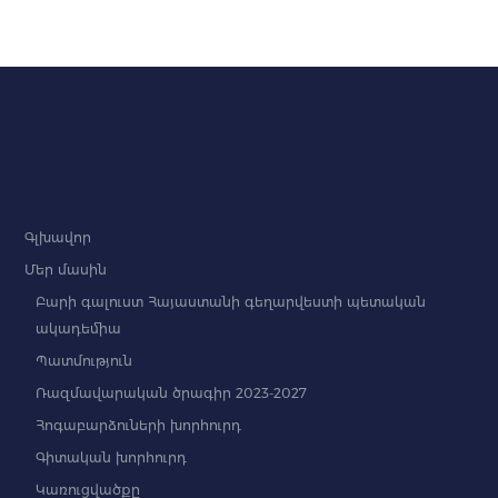
Գլխավոր
Մեր մասին
Բարի գալուստ Հայաստանի գեղարվեստի պետական
ակադեմիա
Պատմություն
Ռազմավարական ծրագիր 2023-2027
Հոգաբարձուների խորհուրդ
Գիտական խորհուրդ
Կառուցվածքը