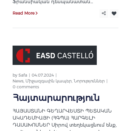
Ֆրանսիական դեսպանատան...
Read More
by
Safa
04.07.2024
News
,
Միջազգային կապեր
,
Նորություններ
0 comments
Հայտարարություն
ՀԱՅԱՍՏԱՆԻ ԳԵՂԱՐՎԵՍՏԻ ՊԵՏԱԿԱՆ
ԱԿԱԴԵՄԻԱՅԻ (ՀԳՊԱ) ՀԱՐԳԵԼԻ
ԴԱՍԱԽՈՍՆԵՐ Սիրով տեղեկացնում ենք,