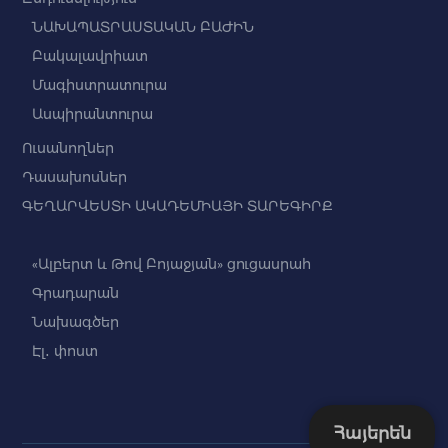
ՆԱԽԱՊԱՏՐԱՍՏԱԿԱՆ ԲԱԺԻՆ
Բակալավրիատ
Մագիստրատուրա
Ասպիրանտուրա
Ուսանողներ
Դասախոսներ
ԳԵՂԱՐՎԵՍՏԻ ԱԿԱԴԵՄԻԱՅԻ ՏԱՐԵԳԻՐՔ
«Ալբերտ և Թով Բոյաջյան» ցուցասրահ
Գրադարան
Նախագծեր
Էլ․ փոստ
Հայերեն