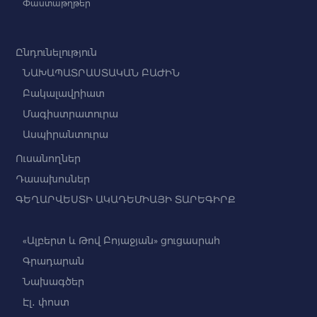
Փաստաթղթեր
Ընդունելություն
ՆԱԽԱՊԱՏՐԱՍՏԱԿԱՆ ԲԱԺԻՆ
Բակալավրիատ
Մագիստրատուրա
Ասպիրանտուրա
Ուսանողներ
Դասախոսներ
ԳԵՂԱՐՎԵՍՏԻ ԱԿԱԴԵՄԻԱՅԻ ՏԱՐԵԳԻՐՔ
«Ալբերտ և Թով Բոյաջյան» ցուցասրահ
Գրադարան
Նախագծեր
Էլ․ փոստ