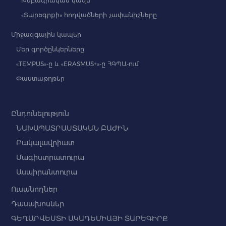
Խմբագրական կազմ
«Տարեգրքի» հոդվածների չափանիշները
Միջազգային կապեր
Մեր գործընկերները
«TEMPUS»-ը և «ERASMUS+»-ը ՀԳՊԱ-ում
Փաստաթղթեր
Ընդունելություն
ՆԱԽԱՊԱՏՐԱՍՏԱԿԱՆ ԲԱԺԻՆ
Բակալավրիատ
Մագիստրատուրա
Ասպիրանտուրա
Ուսանողներ
Դասախոսներ
ԳԵՂԱՐՎԵՍՏԻ ԱԿԱԴԵՄԻԱՅԻ ՏԱՐԵԳԻՐՔ