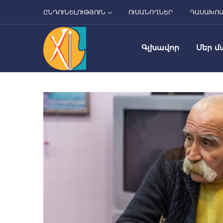
ԸՆԴՈՒՆԵԼՈՒԹՅՈՒՆ
ՈՒՍԱՆՈՂՆԵՐ
ԴԱՍԱԽՈ
Գլխավոր
Մեր մ