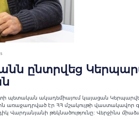
s
անն ընտրվեց Կերպա
ան
եստի պետական ակադեմիայում կայացան Կերպարվ
յթին առաջադրված էր ՀՀ մշակույթի վաստակավոր 
իկ Վարդանյանի թեկնածությունը։ Վերջինս միաձա