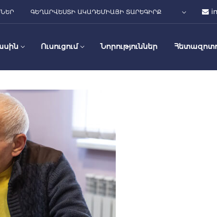
i
ՍՆԵՐ
ԳԵՂԱՐՎԵՍՏԻ ԱԿԱԴԵՄԻԱՅԻ ՏԱՐԵԳԻՐՔ
ասին
Ուսուցում
Նորություններ
Հետազոտո