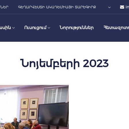
i
ՍՆԵՐ
ԳԵՂԱՐՎԵՍՏԻ ԱԿԱԴԵՄԻԱՅԻ ՏԱՐԵԳԻՐՔ
ասին
Ուսուցում
Նորություններ
Հետազոտո
Նոյեմբերի 2023