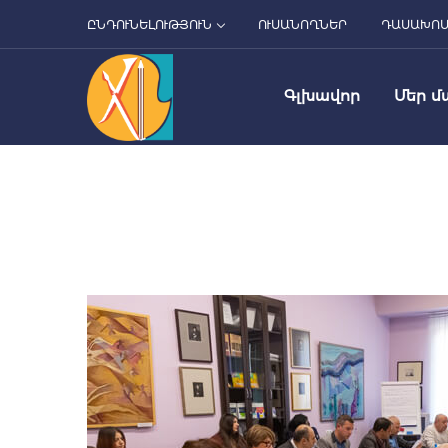
ԸՆԴՈՒՆԵԼՈՒԹՅՈՒՆ
ՈՒՍԱՆՈՂՆԵՐ
ԴԱՍԱԽՈ
Գլխավոր
Մեր մ