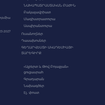
ՆԱԽԱՊԱՏՐԱՍՏԱԿԱՆ ԲԱԺԻՆ
Բակալավրիատ
դեմիա
Մագիստրատուրա
Ասպիրանտուրա
3-2027
Ուսանողներ
Դասախոսներ
ԳԵՂԱՐՎԵՍՏԻ ԱԿԱԴԵՄԻԱՅԻ
ՏԱՐԵԳԻՐՔ
«Ալբերտ և Թով Բոյաջյան»
ցուցասրահ
Գրադարան
Նախագծեր
Էլ․ փոստ