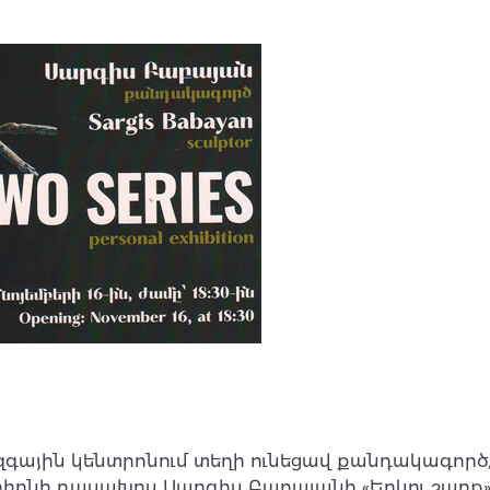
ն ազգային կենտրոնում տեղի ունեցավ քանդակագ
բիոնի դասախոս Սարգիս Բաբայանի «Երկու շար