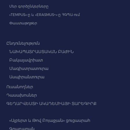
Մեր գործընկերները
«TEMPUS»-ը և «ERASMUS+»-ը ՀԳՊԱ-ում
Փաստաթղթեր
Ընդունելություն
ՆԱԽԱՊԱՏՐԱՍՏԱԿԱՆ ԲԱԺԻՆ
Բակալավրիատ
Մագիստրատուրա
Ասպիրանտուրա
Ուսանողներ
Դասախոսներ
ԳԵՂԱՐՎԵՍՏԻ ԱԿԱԴԵՄԻԱՅԻ ՏԱՐԵԳԻՐՔ
«Ալբերտ և Թով Բոյաջյան» ցուցասրահ
Գրադարան