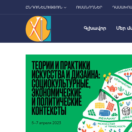
ԸՆԴՈՒՆԵԼՈՒԹՅՈՒՆ
ՈՒՍԱՆՈՂՆԵՐ
ԴԱՍԱԽՈ
Գլխավոր
Մեր մ