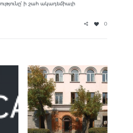
թյունը՝ ի շահ ակադեմիայի
0