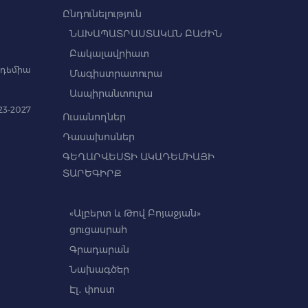
Ընդունելություն
ՆԱԽԱՊԱՏՐԱՍՏԱԿԱՆ ԲԱԺԻՆ
Բակալավրիատ
դեմիա
Մագիստրատուրա
Ասպիրանտուրա
3-2027
Ուսանողներ
Դասախոսներ
ԳԵՂԱՐՎԵՍՏԻ ԱԿԱԴԵՄԻԱՅԻ
ՏԱՐԵԳԻՐՔ
«Ալբերտ և Թով Բոյաջյան»
ցուցասրահ
Գրադարան
Նախագծեր
Էլ․ փոստ