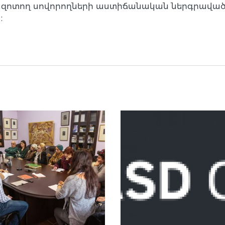
տազոտող սովորողների աստիճանական ներգրավածու
։