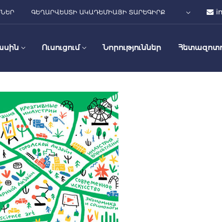
i
ՍՆԵՐ
ԳԵՂԱՐՎԵՍՏԻ ԱԿԱԴԵՄԻԱՅԻ ՏԱՐԵԳԻՐՔ
ասին
Ուսուցում
Նորություններ
Հետազոտո