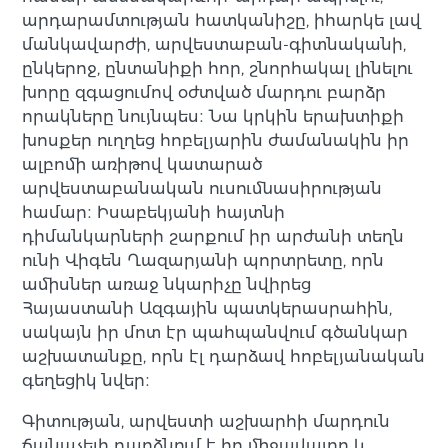
արդարամտության հատկանիշը, իհարկե լավ
մանկավարժի, արվեստաբան-գիտնականի,
ընկերոջ, ընտանիքի հոր, շնորհակալ լինելու
խորը զգացումով օժտված մարդու բարձր
որակները նույնպես։ Նա կրկին երախտիքի
խոսքեր ուղղեց հոբելյարին ժամանակին իր
ալբոմի առիթով կատարած
արվեստաբանական ուսումնասիրության
համար։ Իսաբեկյանի հայտնի
դիմանկարների շարքում իր արժանի տեղն
ունի Վիգեն Ղազարյանի պորտրետը, որն
ամիսներ առաջ նկարիչը նվիրեց
Հայաստանի Ազգային պատկերասրահին,
սակայն իր մոտ էր պահպանվում գծանկար
աշխատանքը, որն էլ դարձավ հոբելյանական
գեղեցիկ նվեր։
Գիտության, արվեստի աշխարհի մարդուն
ճանաչելի դարձնում է իր միջավայրը և