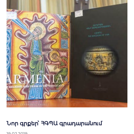
Նոր գրքեր՝ ՀԳՊԱ գրադարանում
19.02.2019