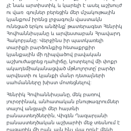
չէ նաև արտիստիկ, և կարելի է ասել աշխույժ
ու վառ գույներ բերեցին մեր մշակութային
կյանքում իրենց լրջագույն վաստակն
ունեցած երկու անձինք՝ թատերագետ Հենրիկ
Հովհաննիսյանը և արվեստաբան Հրավարդ
Հակոբյանը։ Վերջինս իր պատկառելի
տարիքի բարձունքից հետաքրքիր
կյանքային մի դիպվածով բավական
աշխուժացրեց դահլիճը, կոտրելով մի փոքր
ակադեմիականացված մթնոլորտը՝ բարձր
արվեստի ու կյանքի մանր դետալների
սահմանները խիստ մոտեցնելով։
Հենրիկ Հովհաննիսյանը, մեկ բառով
յուրօրինակ, անհատական բնութագրումներ
տալով անցյալի մեր հայտնի
բանաստեղծներին, Վիգեն Ղազարյանի
բանաստեղծական աշխարհի մեջ տեսնում է
բացառիկ մի բան, այն ինչ չկա որևէ մեկի