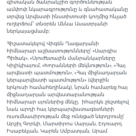
գիտական ծանրակշիռ գործունեության
ամփոփ նկարագրությունը և գնահատականը
տրվեց Արվեստի ինստիտուտի կողմից հնչած
ուղերձում՝ տնօրեն Աննա Ասատրյանի
ներկայացմամբ։
Հիշատակելով Վիգեն Ղազարյանի
հիմնարար աշխատությունները՝ «Սարգիս
Պիծակ», «Սյուժետային մանրանկարները
Կիլիկիայում, «Խորանների մեկնություն», «Հայ
արվեստի պատմություն», «Հայ միջնադարյան
կերպարվեստի պատմություն» (վերջին
երկուսի համահեղինակ), նրան համարեց հայ
միջնադարյան արվեստաբանության
հիմնարար սյուներից մեկը, իհարկե շեշտելով
նաև արդի հայ կերպարվեստագետների
ուսումնասիրության մեջ ունեցած ներդրումը՝
Արշիլ Գորկի, Մարտիրոս Սարյան, Էդուարդ
Իսաբեկյան, Կարեն Սմբատյան, Արամ