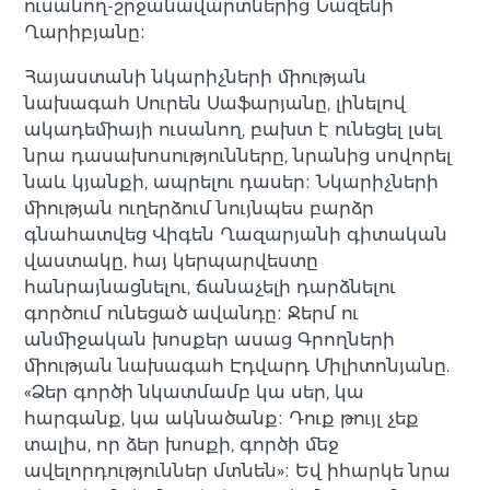
ուսանող-շրջանավարտներից Նազենի
Ղարիբյանը։
Հայաստանի նկարիչների միության
նախագահ Սուրեն Սաֆարյանը, լինելով
ակադեմիայի ուսանող, բախտ է ունեցել լսել
նրա դասախոսությունները, նրանից սովորել
նաև կյանքի, ապրելու դասեր։ Նկարիչների
միության ուղերձում նույնպես բարձր
գնահատվեց Վիգեն Ղազարյանի գիտական
վաստակը, հայ կերպարվեստը
հանրայնացնելու, ճանաչելի դարձնելու
գործում ունեցած ավանդը։ Ջերմ ու
անմիջական խոսքեր ասաց Գրողների
միության նախագահ Էդվարդ Միլիտոնյանը.
«Ձեր գործի նկատմամբ կա սեր, կա
հարգանք, կա ակնածանք։ Դուք թույլ չեք
տալիս, որ ձեր խոսքի, գործի մեջ
ավելորդություններ մտնեն»։ Եվ իհարկե նրա