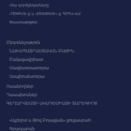
Մեր գործընկերները
«TEMPUS»-ը և «ERASMUS+»-ը ՀԳՊԱ-ում
Փաստաթղթեր
Ընդունելություն
ՆԱԽԱՊԱՏՐԱՍՏԱԿԱՆ ԲԱԺԻՆ
Բակալավրիատ
Մագիստրատուրա
Ասպիրանտուրա
Ուսանողներ
Դասախոսներ
ԳԵՂԱՐՎԵՍՏԻ ԱԿԱԴԵՄԻԱՅԻ ՏԱՐԵԳԻՐՔ
«Ալբերտ և Թով Բոյաջյան» ցուցասրահ
Գրադարան