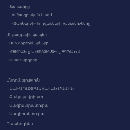
Տարեգիրք
Խմբագրական կազմ
«Տարեգրքի» հոդվածների չափանիշները
Միջազգային կապեր
Մեր գործընկերները
«TEMPUS»-ը և «ERASMUS+»-ը ՀԳՊԱ-ում
Փաստաթղթեր
Ընդունելություն
ՆԱԽԱՊԱՏՐԱՍՏԱԿԱՆ ԲԱԺԻՆ
Բակալավրիատ
Մագիստրատուրա
Ասպիրանտուրա
Ուսանողներ