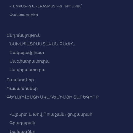
«TEMPUS»-ը և «ERASMUS+»-ը ՀԳՊԱ-ում
Փաստաթղթեր
Ընդունելություն
ՆԱԽԱՊԱՏՐԱՍՏԱԿԱՆ ԲԱԺԻՆ
Բակալավրիատ
Մագիստրատուրա
Ասպիրանտուրա
Ուսանողներ
Դասախոսներ
ԳԵՂԱՐՎԵՍՏԻ ԱԿԱԴԵՄԻԱՅԻ ՏԱՐԵԳԻՐՔ
«Ալբերտ և Թով Բոյաջյան» ցուցասրահ
Գրադարան
Նախագծեր