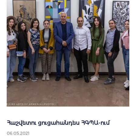
Հաշվետու ցուցահանդես ՀԳՊԱ-ում
06.05.2021