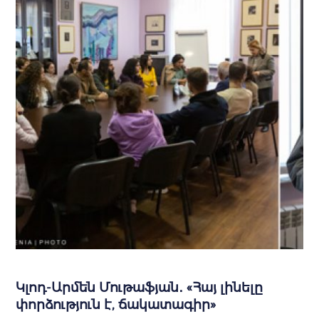
Կլոդ-Արմեն Մութաֆյան․ «Հայ լինելը
փորձություն է, ճակատագիր»