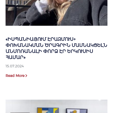
«ԻՍՊԱՆԻԱՅՈՒՄ ԷՐԱԶՄՈՒՍ+
ՓՈԽԱՆԱԿՄԱՆ ԾՐԱԳՐԻՆ ՄԱՍՆԱԿՑԵԼՆ
ԱՆՄՈՌԱՆԱԼԻ ՓՈՐՁ ԷՐ ԵՐԿՈՒՍԻՍ
ՀԱՄԱՐ»
15.07.2024
Read More