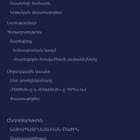
Ուսանողի ձեռնարկ
Կրթական փաստաթղթեր
Նորություններ
Հետազոտություն
Տարեգիրք
Խմբագրական կազմ
«Տարեգրքի» հոդվածների չափանիշները
Միջազգային կապեր
Մեր գործընկերները
«TEMPUS»-ը և «ERASMUS+»-ը ՀԳՊԱ-ում
Փաստաթղթեր
Ընդունելություն
ՆԱԽԱՊԱՏՐԱՍՏԱԿԱՆ ԲԱԺԻՆ
Բակալավրիատ