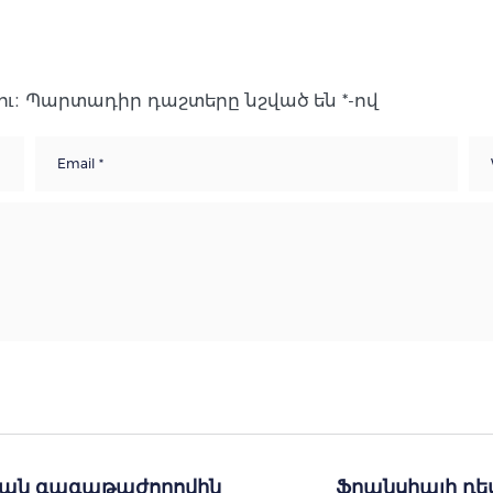
ւ։
Պարտադիր դաշտերը նշված են
*
-ով
նյան գագաթաժողովին
Ֆրանսիայի դ