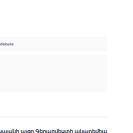
եսպանի այցը Գեղարվեստի ակադեմիա