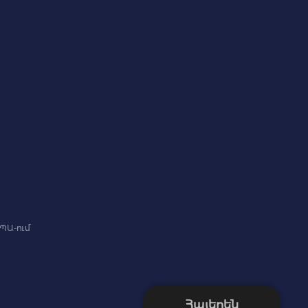
ԳՊԱ-ում
Հայերեն