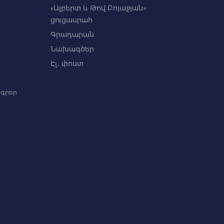
«Ալբերտ և Թով Բոյաջյան»
ցուցասրահ
Գրադարան
Նախագծեր
Էլ․ փոստ
գրեր