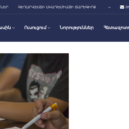
i
ՍՆԵՐ
ԳԵՂԱՐՎԵՍՏԻ ԱԿԱԴԵՄԻԱՅԻ ՏԱՐԵԳԻՐՔ
ասին
Ուսուցում
Նորություններ
Հետազոտո