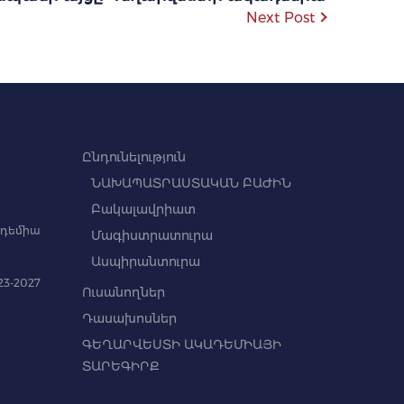
Next Post
Ընդունելություն
ՆԱԽԱՊԱՏՐԱՍՏԱԿԱՆ ԲԱԺԻՆ
Բակալավրիատ
դեմիա
Մագիստրատուրա
Ասպիրանտուրա
3-2027
Ուսանողներ
Դասախոսներ
ԳԵՂԱՐՎԵՍՏԻ ԱԿԱԴԵՄԻԱՅԻ
ՏԱՐԵԳԻՐՔ