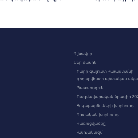
Գլխավոր
Մեր մասին
Բարի գալուստ Հայաստանի
գեղարվեստի պետական ակա
Պատմություն
Ռազմավարական ծրագիր 202
Հոգաբարձուների խորհուրդ
Գիտական խորհուրդ
Կառուցվածքը
Վարչակազմ