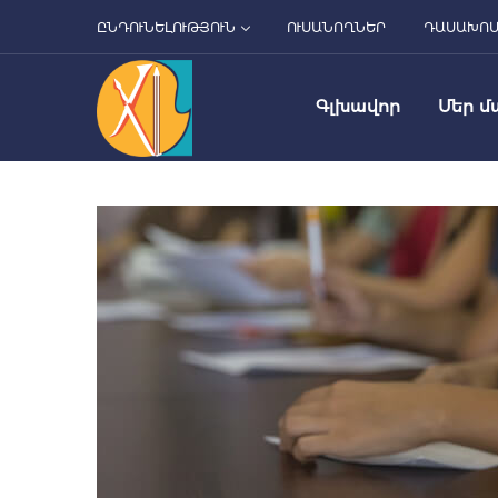
ԸՆԴՈՒՆԵԼՈՒԹՅՈՒՆ
ՈՒՍԱՆՈՂՆԵՐ
ԴԱՍԱԽՈ
Գլխավոր
Մեր մ