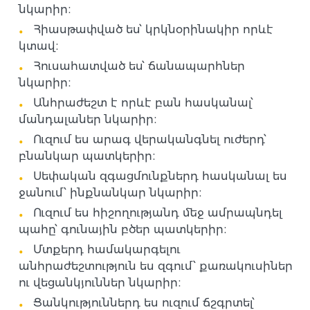
նկարիր։
Հիասթափված ես՝ կրկնօրինակիր որևէ
կտավ։
Հուսահատված ես՝ ճանապարհներ
նկարիր։
Անհրաժեշտ է որևէ բան հասկանալ՝
մանդալաներ նկարիր։
Ուզում ես արագ վերականգնել ուժերդ՝
բնանկար պատկերիր։
Սեփական զգացմունքներդ հասկանալ ես
ջանում՝ ինքնանկար նկարիր։
Ուզում ես հիշողությանդ մեջ ամրապնդել
պահը՝ գունային բծեր պատկերիր։
Մտքերդ համակարգելու
անհրաժեշտություն ես զգում՝ քառակուսիներ
ու վեցանկյուններ նկարիր։
Ցանկություններդ ես ուզում ճշգրտել՝