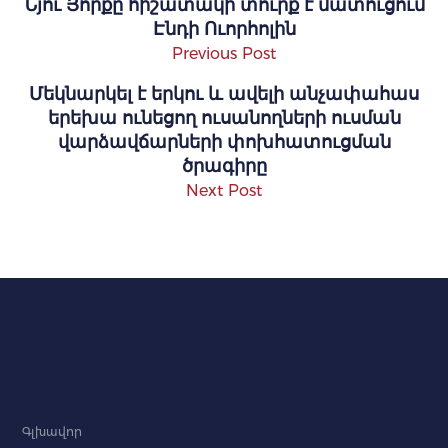
Նյու Յորքը հիշատակի տուրք է մատուցում
Էնդի Ուորհոլին
Previous Post
Մեկնարկել է երկու և ավելի անչափահաս
երեխա ունեցող ուսանողների ուսման
վարձավճարների փոխհատուցման
ծրագիրը
Next Post
Գլխավոր