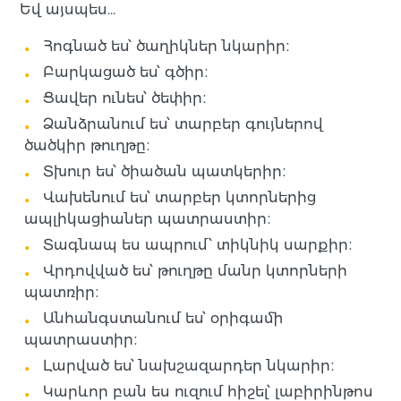
Եվ այսպես…
Հոգնած ես՝ ծաղիկներ նկարիր։
Բարկացած ես՝ գծիր։
Ցավեր ունես՝ ծեփիր։
Ձանձրանում ես՝ տարբեր գույներով
ծածկիր թուղթը։
Տխուր ես՝ ծիածան պատկերիր։
Վախենում ես՝ տարբեր կտորներից
ապլիկացիաներ պատրաստիր։
Տագնապ ես ապրում՝ տիկնիկ սարքիր։
Վրդովված ես՝ թուղթը մանր կտորների
պատռիր։
Անհանգստանում ես՝ օրիգամի
պատրաստիր։
Լարված ես՝ նախշազարդեր նկարիր։
Կարևոր բան ես ուզում հիշել՝ լաբիրինթոս