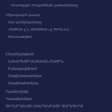
«Տարեգրքի» հոդվածների չափանիշները
Միջազգային կապեր
Մեր գործընկերները
«TEMPUS»-ը և «ERASMUS+»-ը ՀԳՊԱ-ում
Փաստաթղթեր
Ընդունելություն
ՆԱԽԱՊԱՏՐԱՍՏԱԿԱՆ ԲԱԺԻՆ
Բակալավրիատ
Մագիստրատուրա
Ասպիրանտուրա
Ուսանողներ
Դասախոսներ
ԳԵՂԱՐՎԵՍՏԻ ԱԿԱԴԵՄԻԱՅԻ ՏԱՐԵԳԻՐՔ