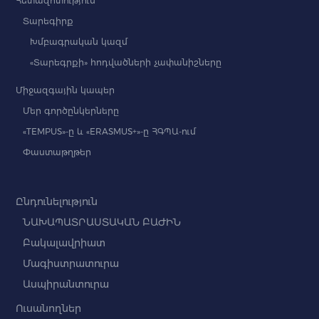
Հետազոտություն
Տարեգիրք
Խմբագրական կազմ
«Տարեգրքի» հոդվածների չափանիշները
Միջազգային կապեր
Մեր գործընկերները
«TEMPUS»-ը և «ERASMUS+»-ը ՀԳՊԱ-ում
Փաստաթղթեր
Ընդունելություն
ՆԱԽԱՊԱՏՐԱՍՏԱԿԱՆ ԲԱԺԻՆ
Բակալավրիատ
Մագիստրատուրա
Ասպիրանտուրա
Ուսանողներ