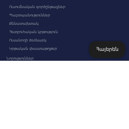
Ուսումնական գործընթացներ
Պաշտպանություններ
Քննատախտակ
Հետբուհական կրթություն
Ուսանողի ձեռնարկ
Կրթական փաստաթղթեր
Հայերեն
Նորություններ
Հետազոտություն
Տարեգիրք
Խմբագրական կազմ
«Տարեգրքի» հոդվածների չափանիշները
Միջազգային կապեր
Մեր գործընկերները
«TEMPUS»-ը և «ERASMUS+»-ը ՀԳՊԱ-ում
Փաստաթղթեր