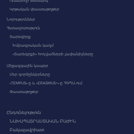
Ուսանողի ձեռնարկ
Կրթական փաստաթղթեր
Նորություններ
Հետազոտություն
Տարեգիրք
Խմբագրական կազմ
«Տարեգրքի» հոդվածների չափանիշները
Միջազգային կապեր
Մեր գործընկերները
«TEMPUS»-ը և «ERASMUS+»-ը ՀԳՊԱ-ում
Փաստաթղթեր
Ընդունելություն
ՆԱԽԱՊԱՏՐԱՍՏԱԿԱՆ ԲԱԺԻՆ
Բակալավրիատ