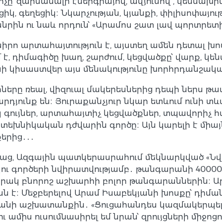
իչը՝ զարմանալի էներգիայով, ավյունով , կենսախի
կ, գեղեցիկ։ Նկարչության, կյանքի, փիլիսոփայու
ն ու նաև որդուն՝ «Արամոս շատ լավ պորտրետիս
րո արտահայտություն է, այստեղ ամեն դետալ խոս
 է, դիմագիծը խաղ, շարժում, կեցվածքը՝ վարք, կե
ի կիսաստվեր այս մենակությունը խորհրդանշակա
ները ռեալ, վիզուալ մակերեսներից դեպի ներս թ
րդյունք են։ Յուրաքանչյուր նկար ետևում ունի
 գույներ, արտահայտիչ կեցվածքներ, տպավորիչ հ
նիկական դժվարին գործը։ Այն կարելի է միայն զգ
երից․․․
սաց, Ազգային պատկերասրահում մեկնարկված «Նվ
կու գործերի նվիրատվությամբ․ թանգարանի 40000 
ասարակ բնորոշ աշխարհի բոլոր թանգարաններին։
նն է։ Մեջբերելով Արամ Իսաբեկյանի խոսքը՝ դիմ
անի աշխատանքին․ «Ցուցահանդես կազմակերպել
ւ ամիս ուսումնասիրել եմ նրան՝ զրույցների միջոց