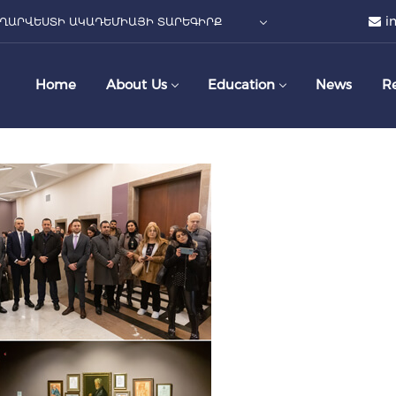
i
ՂԱՐՎԵՍՏԻ ԱԿԱԴԵՄԻԱՅԻ ՏԱՐԵԳԻՐՔ
Home
About Us
Education
News
R