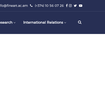
nfo@fineart.ac.am
(+374) 10 56 07 26
esearch
International Relations