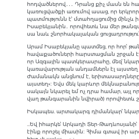
հոդվածներով․․․ Դրանց քիչ մասն են հ
կառուցվածքի առումով ասաց, որ երկրո
պատմությունն է՝ մտահղացումից մինչև 
Իսաբեկյանին․ որովհետև նա մեր թանգ
սա նաև շնորհակալական ցուցադրություն
Արամ Իսաբեկյանը պատմեց, որ հոր՝ թա
հավաքածուների հարստացման շրջան է եղե
որ Ազգային պատկերասրահը, մեզ՝ նկարի
կառավարության անդամներն էլ այստեղ 
Ժամանակն անցնում է, երիտասարդները, 
այստեղ»։ Եվս մեկ կարևոր մեկնաբանութ
սակայն նկարել եմ ոչ դրա համար, այլ
վաղ թանգարանին նվիրած) որովհետև շատ 
Իսկապես. արտակարգ դիմանկար՝ նկարի
…Եվ իհարկե՝ Արկադի Տեր-Թադևոսյանի՝
էինք որոշել միասին։ Հիմա գտավ իր ար