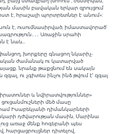
նդ, բայց մտազբաղ-խոհուն , ժեստիկան,
թյան մասին բավական երկար զրույցում
տ է, հրաշալի պորտրետներ է անում»։
ուն է, ուսումնասիրված, իմաստավորած՝
նսագրություն․․․ Առաջին սրահի
ն է նաև…
ափանցող, խորքերը գնացող նկարիչ-
 տևական ժամանակ ու կատարված
այացք. նրանք թաքցնում են սակայն
ալ, ու չգիտես ինչու ինձ թվում է՝ զգալ
իրատուներ և նվիրատվություններ»
ցուցանմուշների մեծ մասը
 Արամ Իսաբեկյանի դիմանկարների
անկարի դժվարության մասին, Մարինա
ուց առաջ մենք հոգեբանի պես
ով, հարցացրույցներ դիտելով,