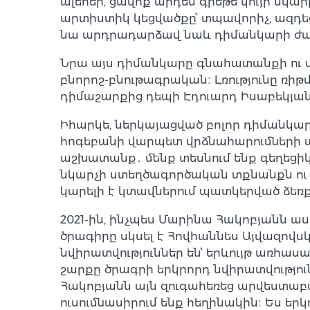
ալեհեր, ցավոք արդեն գրեթե կույր նկար
արտիստիկ կեցվածքը՝ տպավորիչ, ազդեցի
նա արդրադարձավ նաև դիմանկարի ժանրի
Նրա այս դիմանկարը գնահատանքի ու սի
բնորոշ-բնութագրական։ Լռությունը ռիթմ
դիմաշարքից դեպի Էդուարդ Իսաբեկյան
Իհարկե, ներկայացված բոլոր դիմանկար
հոգեբանի վարպետ վրձնահարումների ա
աշխատանք․ մենք տեսնում ենք գեղեցիկ
նկարչի ստեղծագործական տքնանքն ու տեխ
կարելի է կտավներում պատկերված ձեռք
2021-ին, ինչպես Մարինա Հակոբյանն ա
ծրագիրը սկսել է Հովհաննես Այվազովս
նվիրատվություններ են՝ երևույթ առհ
շարքը ծրագրի երկրորդ նվիրատվությու
Հակոբյանն այն զուգահեռեց արվեստաբ
ուսումնասիրում ենք հեղինակին։ Ես երկո