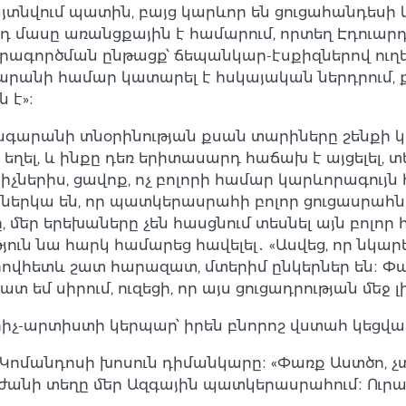
այտնվում պատին, բայց կարևոր են ցուցահանդեսի
րդ մասը առանցքային է համարում, որտեղ Էդուա
իրագործման ընթացք՝ ճեպանկար-էսքիզներով ուղեկ
արանի համար կատարել է հսկայական ներդրում,
 է»։
նգարանի տնօրինության քսան տարիները շենքի կ
լ, և ինքը դեռ երիտասարդ հաճախ է այցելել, տես
չներիս, ցավոք, ոչ բոլորի համար կարևորագույն 
ներկա են, որ պատկերասրահի բոլոր ցուցասրահն
մեր երեխաները չեն հասցնում տեսնել այն բոլոր հ
յուն նա հարկ համարեց հավելել․ «Ասվեց, որ նկար
 որովհետև շատ հարազատ, մտերիմ ընկերներ են։ 
եմ սիրում, ուզեցի, որ այս ցուցադրության մեջ լի
չ-արտիստի կերպար՝ իրեն բնորոշ վստահ կեցված
 Կոմանդոսի խոսուն դիմանկարը։ «Փառք Աստծո, չ
ժանի տեղը մեր Ազգային պատկերասրահում։ Ուրախ