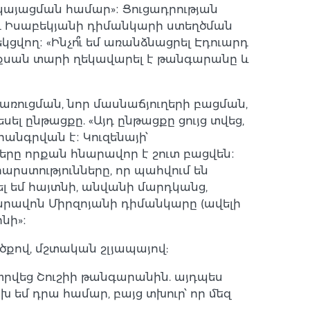
 կայացման համար»։ Ցուցադրության
րդ Իսաբեկյանի դիմանկարի ստեղծման
ցվող։ «Ինչո՞ւ եմ առանձնացրել Էդուարդ
 քսան տարի ղեկավարել է թանգարանը և
առուցման, նոր մասնաճյուղերի բացման,
ել ընթացքը. «Այդ ընթացքը ցույց տվեց,
հանգրվան է։ Կուզենայի՝
երը որքան հնարավոր է շուտ բացվեն։
արստությունները, որ պահվում են
ել եմ հայտնի, անվանի մարդկանց,
Փարավոն Միրզոյանի դիմանկարը (ավելի
նի»։
քով, մշտական շլյապայով:
տրվեց Շուշիի թանգարանին. այդպես
 եմ դրա համար, բայց տխուր՝ որ մեզ