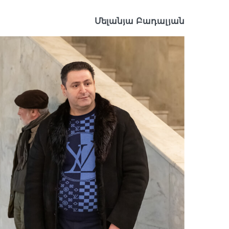
Մելանյա Բադալյան