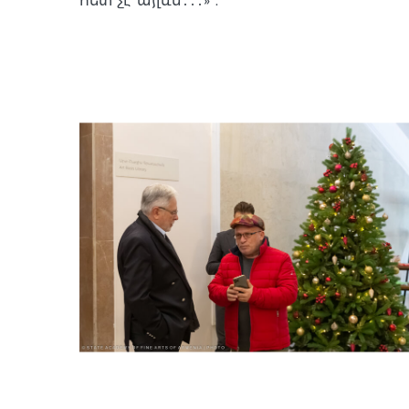
հետ չէ այլևս․․․» ։