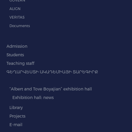
GOVERN
ALIGN
VERITAS
Documents
Admission
Students
Teaching staff
ԳԵՂԱՐՎԵՍՏԻ ԱԿԱԴԵՄԻԱՅԻ ՏԱՐԵԳԻՐՔ
“Albert and Tove Boyajian” exhibition hall
Exhibition hall: news
Library
Projects
E-mail