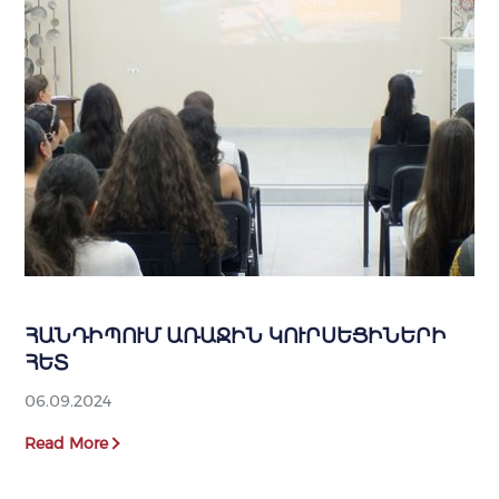
ՀԱՆԴԻՊՈՒՄ ԱՌԱՋԻՆ ԿՈՒՐՍԵՑԻՆԵՐԻ
ՀԵՏ
06.09.2024
Read More