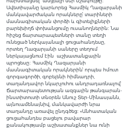
հարստացնել անցյալի մեր մշակույթը։
Ավետիսյանը կարևորեց Հասմիկ Ղազարյանի
մանկավարժական որակները՝ տարիների
մասնագիտական փորձի և գիտելիքների
բարեխիղճ փոխանցումը ուսանողներին։ Նա
հիշեց ճարտարապետների տանը տեղի
ունեցած ներկայանալի ցուցահանդեսը,
որտեղ Ղազարյանի սաները տեղում
ներկայացնում էին աշխատանքային
պրոցեսը։ Հասմիկ Ղազարյանի
մասնագիտական որակներին՝ որպես հմուտ
գորգագործի, գոբելենի հիմնադրի,
տաղանդավոր նկարչուհու անդրադառնալով՝
Ճարտարապետության ազգային թանգարան-
ինստիտուտի տնօրեն Անուշ Տեր-Մինասյանն,
այնուամենայնիվ, մանկավարժի նրա
տաղանդը առավել ընդգծեց։ «Անհատական
ցուցահանդես բացելու բավարար
քանակությամբ աշխատանքներ նա ունի