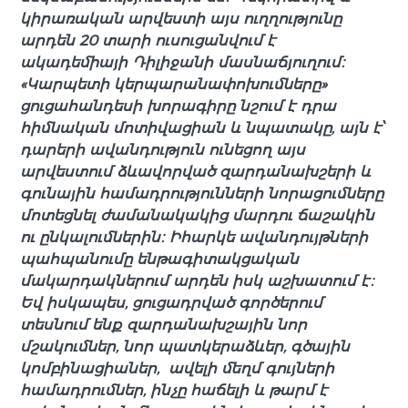
կիրառական արվեստի այս ուղղությունը
արդեն 20 տարի ուսուցանվում է
ակադեմիայի Դիլիջանի մասնաճյուղում։
«Կարպետի կերպարանափոխումները»
ցուցահանդեսի խորագիրը նշում է դրա
հիմնական մոտիվացիան և նպատակը, այն է՝
դարերի ավանդություն ունեցող այս
արվեստում ձևավորված զարդանախշերի և
գունային համադրությունների նորացումները
մոտեցնել ժամանակակից մարդու ճաշակին
ու ընկալումներին։ Իհարկե ավանդույթների
պահպանումը ենթագիտակցական
մակարդակներում արդեն իսկ աշխատում է։
Եվ իսկապես, ցուցադրված գործերում
տեսնում ենք զարդանախշային նոր
մշակումներ, նոր պատկերաձևեր, գծային
կոմբինացիաներ, ավելի մեղմ գույների
համադրումներ, ինչը հաճելի և թարմ է