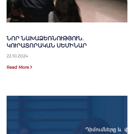
ՆՈՐ ՆԱԽԱՁԵՌՆՈՒԹՅՈՒՆ.
ԿՈՒՐԱՏՈՐԱԿԱՆ ՍԵՄԻՆԱՐ
22.10.2024
Read More