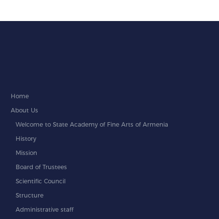
Home
About Us
Welcome to State Academy of Fine Arts of Armenia
History
Mission
Board of Trustees
Scientific Council
Structure
Administrative staff