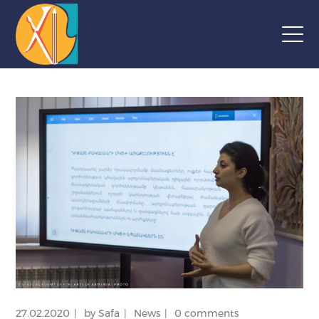
27.02.2020
by
Safa
News
0 comments