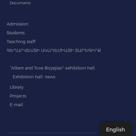
Documents
Admission
Students
Teaching staff
ԳԵՂԱՐՎԵՍՏԻ ԱԿԱԴԵՄԻԱՅԻ ՏԱՐԵԳԻՐՔ
“Albert and Tove Boyajian” exhibition hall
Exhibition hall: news
Library
Projects
E-mail
English