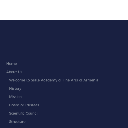
Home
About Us
Welcome to State Academy of Fine Arts of Armenia
History
Mission
Board of Trustees
Scientific Council
Structure