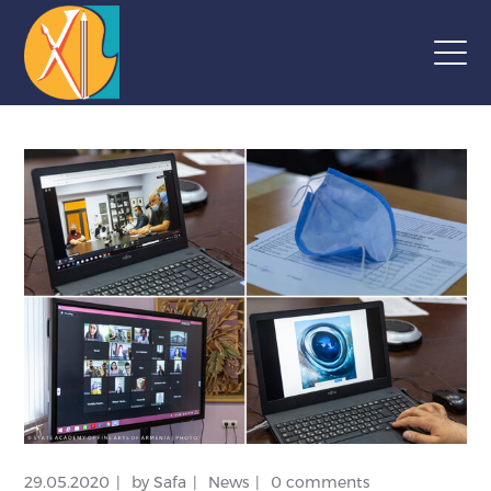
29.05.2020
by
Safa
News
0 comments