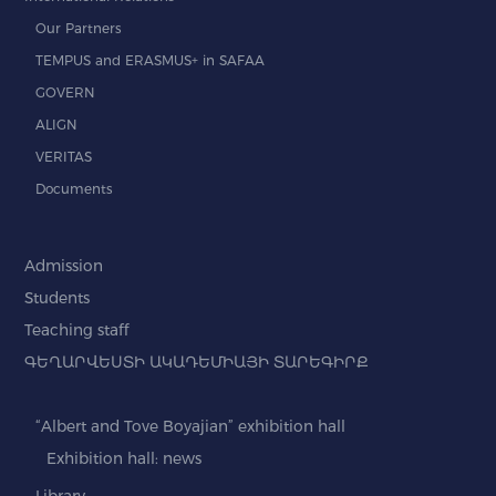
Our Partners
TEMPUS and ERASMUS+ in SAFAA
GOVERN
ALIGN
VERITAS
Documents
Admission
Students
Teaching staff
ԳԵՂԱՐՎԵՍՏԻ ԱԿԱԴԵՄԻԱՅԻ ՏԱՐԵԳԻՐՔ
“Albert and Tove Boyajian” exhibition hall
Exhibition hall: news