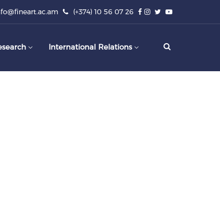
nfo@fineart.ac.am
(+374) 10 56 07 26
esearch
International Relations