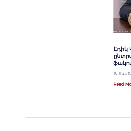
Էդիկ
ընտր
ֆակո
18.11.201
Read Mo