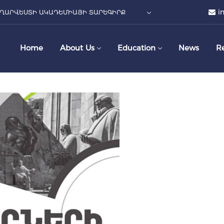
i
ՂԱՐՎԵՍՏԻ ԱԿԱԴԵՄԻԱՅԻ ՏԱՐԵԳԻՐՔ
Home
About Us
Education
News
R