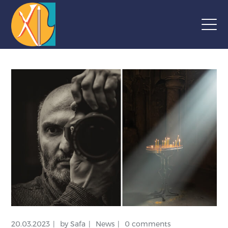
20.03.2023
by
Safa
News
0 comments