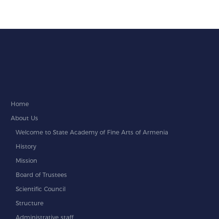
Home
About Us
Welcome to State Academy of Fine Arts of Armenia
History
Mission
Board of Trustees
Scientific Council
Structure
Administrative staff