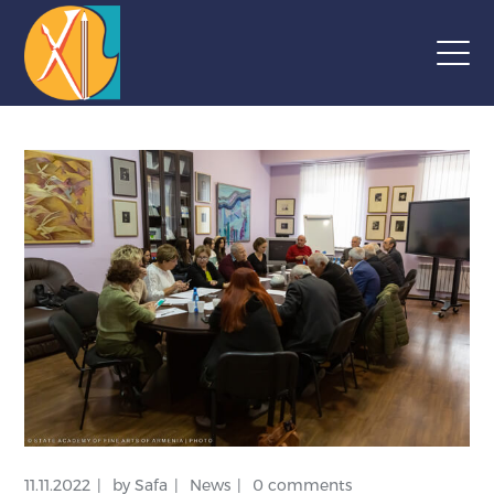
11.11.2022
by
Safa
News
0 comments