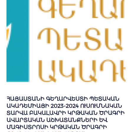
ՀԱՅԱՍՏԱՆԻ ԳԵՂԱՐՎԵՍՏԻ ՊԵՏԱԿԱՆ
ԱԿԱԴԵՄԻԱՅԻ 2023-2024 ՈՒՍՈՒՄՆԱԿԱՆ
ՏԱՐՎԱ ԲԱԿԱԼԱՎՐԻ ԿՐԹԱԿԱՆ ԾՐԱԳՐԻ
ԱՎԱՐՏԱԿԱՆ ԱՇԽԱՏԱՆՔՆԵՐԻ ԵՎ
ՄԱԳԻՍՏՐՈՍԻ ԿՐԹԱԿԱՆ ԾՐԱԳՐԻ