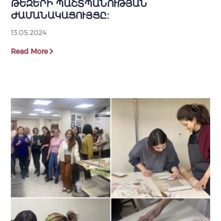
ԹԵԶԵՐԻ ՊԱՇՏՊԱՆՈՒԹՅԱՆ
ԺԱՄԱՆԱԿԱՑՈՒՅՑԸ։
13.05.2024
Read More