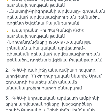
(ատենախոսության թեման՝
«ԱնատոլիԳրիգորյանի արվեստը», գիտական
ղեկավար՝ արվեստագիտության թեկնածու,
դոցենտ Եվգենյա Քալանթարյան)
ասպիրանտ Հու Փեյ Գանգի (ՉԺՀ)
(ատենախոսության թեման՝
«Նորտենդենցները 1950-1970-ական թթ.
չինական և հայկական արվեստում»,
գիտական ղեկավար՝ արվեստագիտության
թեկնածու, դոցենտ Եվգենյա Քալանթարյան)
2.
ՀԳՊԱ-ի դահլիճը ակադեմիայի ռեկտոր,
պրոֆեսոր, ՀՀ ժողովրդական նկարիչ Արամ
Էդուարդի Իսաբեկյանի անվամբ
անվանակոչելու հարցի քննարկում
3.
ՀԳՊԱ-ի կիրառական արվեստի ամբիոնի
երկու արվեստանոցները խեցեգործներ
Իոսիֆ Բաբյանի և Հռիփսիմե Սիմոնյանի