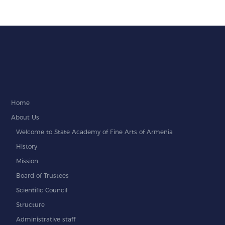
Home
About Us
Welcome to State Academy of Fine Arts of Armenia
History
Mission
Board of Trustees
Scientific Council
Structure
Administrative staff