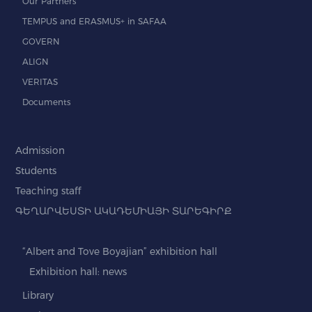
Our Partners
TEMPUS and ERASMUS+ in SAFAA
GOVERN
ALIGN
VERITAS
Documents
Admission
Students
Teaching staff
ԳԵՂԱՐՎԵՍՏԻ ԱԿԱԴԵՄԻԱՅԻ ՏԱՐԵԳԻՐՔ
“Albert and Tove Boyajian” exhibition hall
Exhibition hall: news
Library