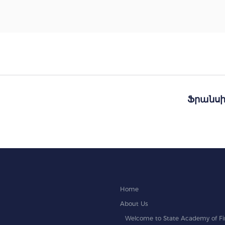
Ֆրանսի
Home
About Us
Welcome to State Academy of Fin