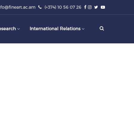
nfo@fineart.ac.am
(+374) 10 56 07 26
esearch
International Relations