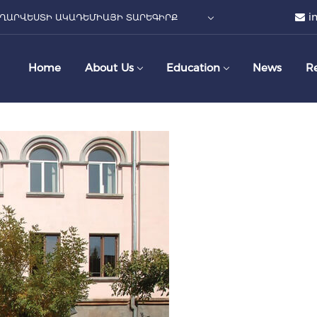
i
ՂԱՐՎԵՍՏԻ ԱԿԱԴԵՄԻԱՅԻ ՏԱՐԵԳԻՐՔ
Home
About Us
Education
News
R