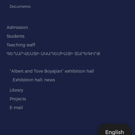
Documents
Admission
Students
Teaching staff
ԳԵՂԱՐՎԵՍՏԻ ԱԿԱԴԵՄԻԱՅԻ ՏԱՐԵԳԻՐՔ
“Albert and Tove Boyajian” exhibition hall
Exhibition hall: news
Library
Projects
E-mail
English