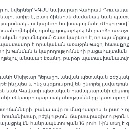
ու նվերներ՝ ԿԳՄՍ նախարար Վահրամ Դումանյանը 
նալու առիթ է, բայց միևնույն ժամանակ նաև պատ
ը շարունակելու կարևոր նախապայման: «Մրցույթո
 ուսանողներին, որոնք ցուցաբերել են բարձր առաջ
 ոլորտներում: Շատ կարևոր է, որ այս մրցույթ
 նպաստավոր է որակական առաջընթացի, հետաքրքր
րի խթանման և կարողությունների բացահայտման ա
աղթելով անսպառ եռանդ, բարձր պատասխանատվութ
րևանի Մխիթար Հերացու անվան պետական բժշկա
թե ինչպես և ինչ սկզբունքով են ընտրել լավագույ
րել են նաև Գավառի պետական համալսարանի ռեկտ
նի ռեկտորի պարտականությունները կատարող Ռ
տիճանների` բակալավր ու մագիստրոս, և ըստ 7 ոլ
 հումանիտար, բժշկություն, ճարտարագիտություն և
այացրել են հանրապետության 16 բուհ: 1-ին տեղ է 