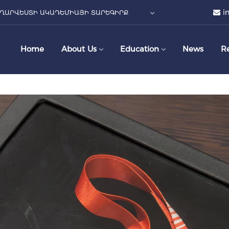
i
ՂԱՐՎԵՍՏԻ ԱԿԱԴԵՄԻԱՅԻ ՏԱՐԵԳԻՐՔ
Home
About Us
Education
News
R