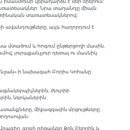
ն իմաստունի վերադարձն է մեր օրերում։
տառատեսակներ։ Նրա տաղանդը միայն
լատինական տառատեսակներով։
 ավանդույթները, այլև հաղորդում է
ա մտածում և հոգում ընթերցողի մասին,
մով, յուրաքանչյուր դետալ ու մասնիկ
անշան»-ի նախագահ Բորիս Կոհանը`
ազմակերպիչներին, ժյուրիի
երին, ներկաներին։
ատանքները, միջազգային մրցույթները,
Պողոսովան։
բագիր, գրքի դիզայներ Ջոն Բերրին և