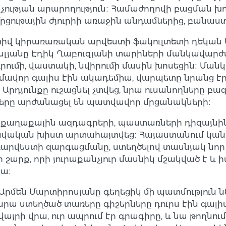
չության արարողություն։ Համաժողովի բացման խ
րցութային ժյուրիի առաջին անդամներից, բանաս
որատիվ կիրառառական արվեստի ֆակուլտետի դեկան
սլյանը Էդիկ Ղաբուզյանի տարիների մանկավարժ
ւմի, վաստակի, նվիրումի մասին խոսեցին։ Մանկա
ամավոր գալիս էին ակադեմիա, վարպետը նրանց էր
Արդյունքը ուշացնել չտվեց, նրա ուսանողները բ
ատերը արժանացել են պատվավոր մրցանակների։
 քաղաքային ազդագրերի, պաստառների դիզայնին
վական խիստ արտահայտվեց։ Հայաստանում կան լ
ռարվեստի զարգացմանը, ստեղծելով տասնյակ նոր
 շարք, որի յուրաքանչյուր մասնիկ մշակված է և
նա։
Արմեն Մարտիրոսյանը գեղեցիկ մի պատմություն 
նրա ստեղծած տառերը գիշերները դուրս էին գալիս ո
յրի վրա, ուր ապրում էր գրագիրը, և նա թողնում,