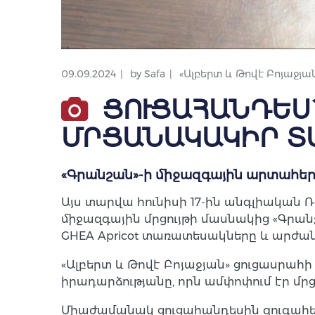
09.09.2024
by
Safa
«Ալբերտ և Թովէ Բոյաջյան
ՑՈՒՑԱՀԱՆԴԵՍ`
ՄՐՑԱՆԱԿԱԿԻՐ Տ
«Գրանշան»-ի միջազգային արտահե
Այս տարվա հունիսի 17-ին անգլիական
միջազգային մրցույթի մասնակից «Գրանշ
GHEA Apricot տառատեսակները և արժան
«Ալբերտ և Թովէ Բոյաջյան» ցուցասրահի
իրադարձությանը, որն ամփոփում էր մ
Միաժամանակ ցուցահանդեսին զուգահեռ