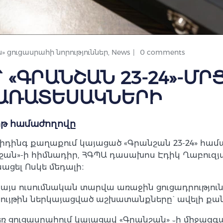
» ցուցասրահի նորություններ
,
News
0 comments
 «ԳՐԱՆՇԱՆ 23-24»-ՄՐ
ԱՌԱՏԵՍԱԿՆԵՐԻ
րթ համաժողովը
 Ռիդինգ քաղաքում կայացած «Գրանշան 23-24» հ
ան»-ի հիմնադիր, ՀԳՊԱ դասախոս Էդիկ Ղաբուզյան
ացել Ոսկե մեդալի։
 այս ուսումնական տարվա առաջին ցուցադրությու
րցույթին ներկայացված աշխատանքները` ավելի քա
 ցուցասրահում կայացավ «Գրանշան» ֊ի միջազգ