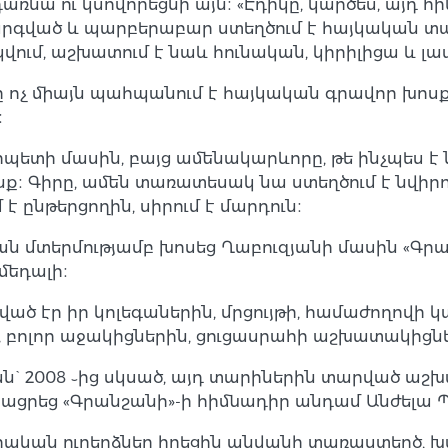
նա ու կսովորեցնի այն։ «Էդիկը, կարծես, այդ հի
արգված և պարբերաբար ստեղծում է հայկական 
վում, աշխատում է նաև հունական, կիրիլիցա և 
ը ոչ միայն պահպանում է հայկական գրավոր խոսքի
։
տի մասին, բայց ամենակարևորը, թե ինչպես է ն
ք։ Գիրը, ամեն տառատեսակ նա ստեղծում է նվիրու
է ընթերցողին, սիրում է մարդուն։
ան մտերմությամբ խոսեց Ղաբուզյանի մասին «Գր
մեդալի։
ծ էր իր կոլեգաներին, մրցույթի, համաժողովի կ
, բոլոր աջակիցներին, ցուցասրահի աշխատակիցն
ան` 2008 ֊ից սկսած, այդ տարիներին տարված աշխ
ացրեց «Գրանշանի»-ի հիմնադիր անդամ Անժելա 
ական ուղերձներ հղեցին անվանի տառաստեղծ, խմ