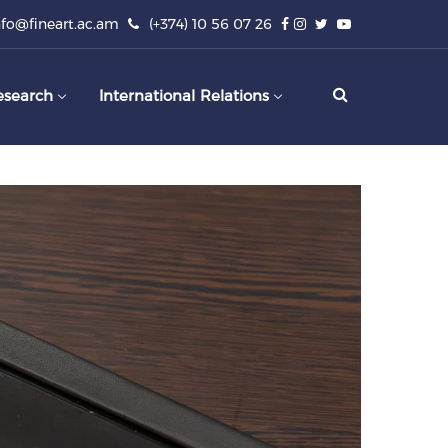
nfo@fineart.ac.am
(+374) 10 56 07 26
esearch
International Relations