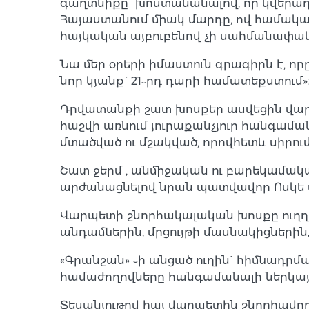
գաղտնիքը` խոստանանալով, որ կվերադառ
Հայաստանում միակ մարդը, ով համակ
հայկական այբուբենով չի սահմանափակ
Նա մեր օրերի իմաստուն գրագիրն է, որ
նոր կյանք` 21֊րդ դարի համատեքստում»
Դրվատանքի շատ խոսքեր ասվեցին վարպե
հաշվի առնում յուրաքանչյուր հանգաման
մտածված ու մշակված, որովհետև սիրում 
Շատ ջերմ , անմիջական ու բարեկամակ
արժանացնելով նրան պատվավոր Ոսկե 
Վարպետի շնորհակալական խոսքը ուղղվա
անդամներին, մրցույթի մասնակիցներին
«Գրանշան» ֊ի անցած ուղին` հիմնադրմ
համաժողովները հանգամանալի ներկայ
Տեսանյութով հայ վարպետին շնորհավոր