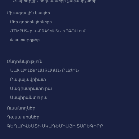
«Տարեգրքի» հոդվածների չափանիշները
Միջազգային կապեր
Մեր գործընկերները
«TEMPUS»-ը և «ERASMUS+»-ը ՀԳՊԱ-ում
Փաստաթղթեր
Ընդունելություն
ՆԱԽԱՊԱՏՐԱՍՏԱԿԱՆ ԲԱԺԻՆ
Բակալավրիատ
Մագիստրատուրա
Ասպիրանտուրա
Ուսանողներ
Դասախոսներ
ԳԵՂԱՐՎԵՍՏԻ ԱԿԱԴԵՄԻԱՅԻ ՏԱՐԵԳԻՐՔ