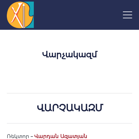
Վարչակազմ
ՎԱՐՉԱԿԱԶՄ
Ռեկտոր
–
Վարդան Ազատյան