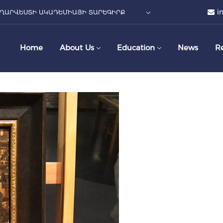
i
ՂԱՐՎԵՍՏԻ ԱԿԱԴԵՄԻԱՅԻ ՏԱՐԵԳԻՐՔ
Home
About Us
Education
News
R