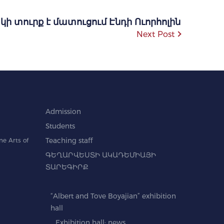
կի տուրք է մատուցում Էնդի Ուորհոլին
Next Post
Admission
Students
e Arts of
Teaching staff
ԳԵՂԱՐՎԵՍՏԻ ԱԿԱԴԵՄԻԱՅԻ
ՏԱՐԵԳԻՐՔ
“Albert and Tove Boyajian” exhibition
hall
Exhibition hall: news