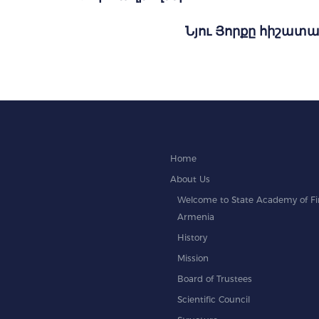
Նյու Յորքը հիշատա
Home
About Us
Welcome to State Academy of Fin
Armenia
History
Mission
Board of Trustees
Scientific Council