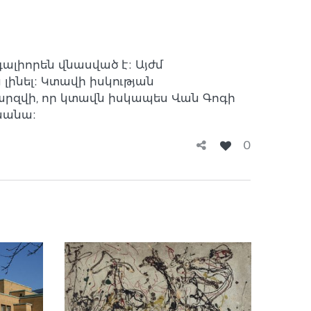
լիորեն վնասված է։ Այժմ
ինել։ Կտավի իսկության
արզվի, որ կտավն իսկապես Վան Գոգի
սանա։
0