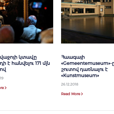
վաջոյի կտավը
Հաագայի
ի է հանվելու 171 մլն
«Gemeentemuseum»-
ով
շուտով դառնալու է
«Kunstmuseum»
19
26.12.2018
re
Read More