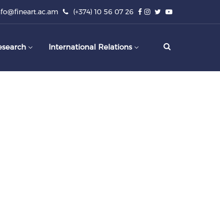
nfo@fineart.ac.am
(+374) 10 56 07 26
esearch
International Relations