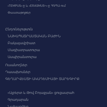
«TEMPUS»-ը և «ERASMUS+»-ը ՀԳՊԱ-ում
Փաստաթղթեր
Ընդունելություն
ՆԱԽԱՊԱՏՐԱՍՏԱԿԱՆ ԲԱԺԻՆ
Բակալավրիատ
Մագիստրատուրա
Ասպիրանտուրա
Ուսանողներ
Դասախոսներ
ԳԵՂԱՐՎԵՍՏԻ ԱԿԱԴԵՄԻԱՅԻ ՏԱՐԵԳԻՐՔ
«Ալբերտ և Թով Բոյաջյան» ցուցասրահ
Գրադարան
Նախագծեր