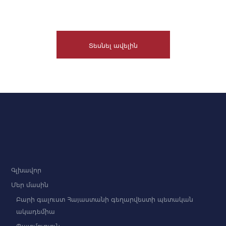
Տեսնել ավելին
Գլխավոր
Մեր մասին
Բարի գալուստ Հայաստանի գեղարվեստի պետական
ակադեմիա