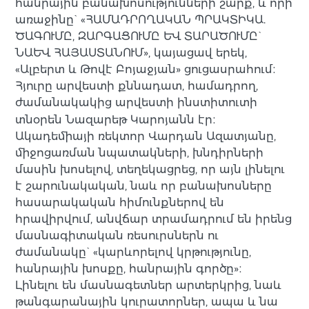
հանրային բանախոսությունների շարք, և որի
առաջինը` «ՀԱՄԱԴՐՈՂԱԿԱՆ ՊՐԱԿՏԻԿԱ.
ԾԱԳՈՒՄԸ, ԶԱՐԳԱՑՈՒՄԸ ԵՎ ՏԱՐԱԾՈՒՄԸ`
ՆԱԵՎ ՀԱՅԱՍՏԱՆՈՒՄ», կայացավ երեկ,
«Ալբերտ և Թովէ Բոյաջյան» ցուցասրահում։
Հյուրը արվեստի քննադատ, համադրող,
ժամանակակից
արվեստի ինստիտուտի
տնօրեն Նազարեթ Կարոյանն էր։
Ակադեմիայի ռեկտոր Վարդան Ազատյանը,
միջոցառման նպատակների, խնդիրների
մասին խոսելով, տեղեկացրեց, որ այն լինելու
է շարունակական, նաև որ բանախոսները
հասարակական հիմունքներով են
հրավիրվում, անվճար տրամադրում են իրենց
մասնագիտական ռեսուրսներն ու
ժամանակը` «կարևորելով կրթությունը,
հանրային խոսքը, հանրային գործը»։
Լինելու են մասնագետներ արտերկրից, նաև
թանգարանային կուրատորներ, ապա և նա