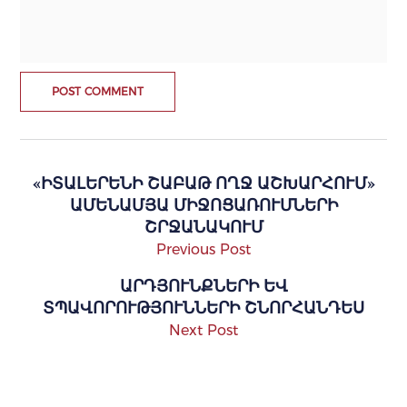
«ԻՏԱԼԵՐԵՆԻ ՇԱԲԱԹ ՈՂՋ ԱՇԽԱՐՀՈՒՄ»
ԱՄԵՆԱՄՅԱ ՄԻՋՈՑԱՌՈՒՄՆԵՐԻ
ՇՐՋԱՆԱԿՈՒՄ
Previous Post
ԱՐԴՅՈՒՆՔՆԵՐԻ ԵՎ
ՏՊԱՎՈՐՈՒԹՅՈՒՆՆԵՐԻ ՇՆՈՐՀԱՆԴԵՍ
Next Post