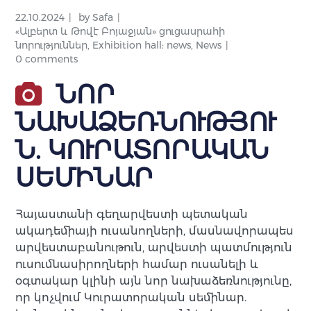
22.10.2024
by
Safa
«Ալբերտ և Թովէ Բոյաջյան» ցուցասրահի
նորություններ
,
Exhibition hall: news
,
News
0 comments
ՆՈՐ
ՆԱԽԱՁԵՌՆՈՒԹՅՈՒ
Ն. ԿՈՒՐԱՏՈՐԱԿԱՆ
ՍԵՄԻՆԱՐ
Հայաստանի գեղարվեստի պետական
ակադեմիայի ուսանողների, մասնավորապես
արվեստաբանութուն, արվեստի պատմություն
ուսումնասիրողների համար ուսանելի և
օգտակար կլինի այն նոր նախաձեռնությունը,
որ կոչվում Կուրատորական սեմինար.