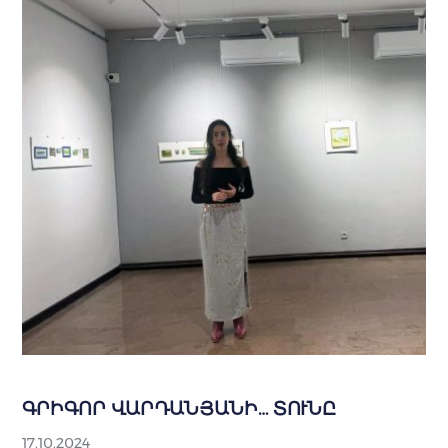
ԳՐԻԳՈՐ ՎԱՐԴԱՆՅԱՆԻ… ՏՈՒՆԸ
17.10.2024