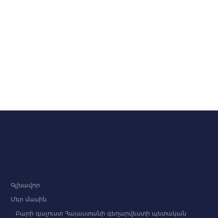
Գլխավոր
Մեր մասին
Բարի գալուստ Հայաստանի գեղարվեստի պետական