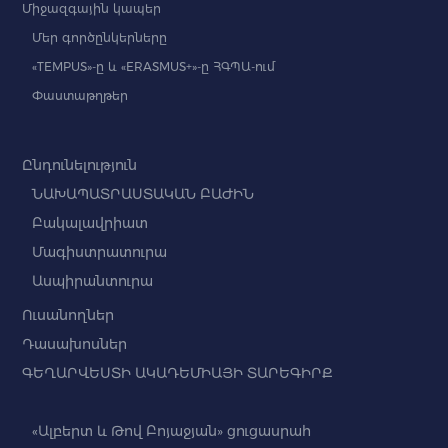
Միջազգային կապեր
Մեր գործընկերները
«TEMPUS»-ը և «ERASMUS+»-ը ՀԳՊԱ-ում
Փաստաթղթեր
Ընդունելություն
ՆԱԽԱՊԱՏՐԱՍՏԱԿԱՆ ԲԱԺԻՆ
Բակալավրիատ
Մագիստրատուրա
Ասպիրանտուրա
Ուսանողներ
Դասախոսներ
ԳԵՂԱՐՎԵՍՏԻ ԱԿԱԴԵՄԻԱՅԻ ՏԱՐԵԳԻՐՔ
«Ալբերտ և Թով Բոյաջյան» ցուցասրահ